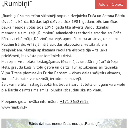
„Rumbiņi”
Add an Object
„Rumbiņu” saimniecību sākotnēji nopirka dzejnieku Friča un Antona Bārdu
tēvs Jānis Bārda. Bārdas tajā dzīvoja līdz 1981. gadam, pēc tam ēkas
palika neapdzīvotas līdz 1993. gadā tika atvērts Bārdu dzimtas
memoriālais muzejs. „Rumbiņu” saimniecības teritorija atrodas arī Friča
Bārdas celtā māja „Dārziņi”, kur viņš apmetās kopa ar sievu, dzejnieci
Paulīnu Bārdu. Arī šajā mājā atrodas ekspozīcija, veltīta abiem
dzejniekiem. Muzejā apskatāma regulārā ekspozīcija – tā laika
priekšmeti, kas vēsta par iemītnieku dzīvi.
Muzejs ir visai plašs. Izstaigājamas tēva mājas un „Dārziņi”, arī drēbju
klēts, graudu klēts, vītolu gatve un dārzs. Tur aplūkojams arī tēlnieka
Viļņa Titāna piemineklis Fricim Bārdam – divās daļās sašķelts akmens,
kura stāstu katrs var uzzināt, ierodoties muzejā.
Šeit var ne tikai izstaigāt apkārtni, bet arī sarunāt telts un ugunskura vietu
pie Bārdu dzimtas mājām,lai pilnībā izbaudītu skaisto vietu.
Pieejams gids. Tuvāka informācija:
+371 26329315
www.rumbini.lv
Bārdu dzimtas memoriālais muzejs „Rumbiņi”