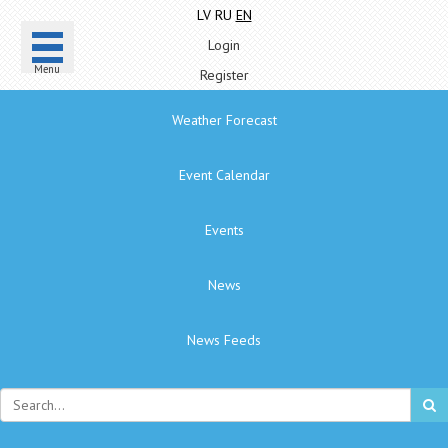
LV
RU
EN
Login
Menu
Register
Weather Forecast
Event Calendar
Events
News
News Feeds