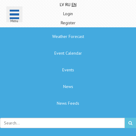
LV
RU
EN
Login
Menu
Register
Weather Forecast
Event Calendar
Events
News
News Feeds