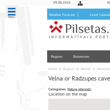
09.08.2026
N
Weather Forecast
Event Calend
Menu
Regions
Businesses
Home
Regions
Aknīste
Attracti
Velna or Radzupes cave
Categories:
Nature interests;
Location on the map