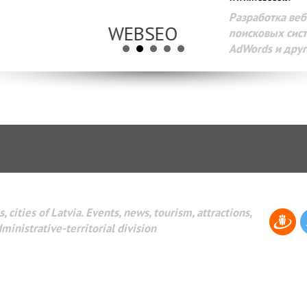
Разработка веб-сайтов Администрирование веб-сайтов. 
поисковых систем интернета. Раскрутка веб-сайтов. Рек
AdWords и другое.
, cities of Latvia. Events, news, tourism, attractions,
dministrative-territorial division