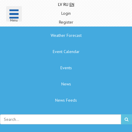
LV
RU
EN
Login
Menu
Register
Weather Forecast
Event Calendar
Events
News
News Feeds