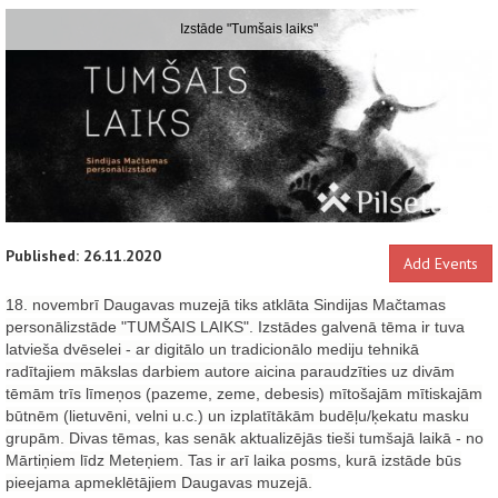
Izstāde "Tumšais laiks"
Published: 26.11.2020
Add Events
18. novembrī Daugavas muzejā tiks atklāta Sindijas Mačtamas
personālizstāde "TUMŠAIS LAIKS". Izstādes galvenā tēma ir tuva
latvieša dvēselei - ar digitālo un tradicionālo mediju tehnikā
radītajiem mākslas darbiem autore aicina paraudzīties uz divām
tēmām trīs līmeņos (pazeme, zeme, debesis) mītošajām mītiskajām
būtnēm (lietuvēni, velni u.c.) un izplatītākām budēļu/ķekatu masku
grupām. Divas tēmas, kas senāk aktualizējās tieši tumšajā laikā - no
Mārtiņiem līdz Meteņiem. Tas ir arī laika posms, kurā izstāde būs
pieejama apmeklētājiem Daugavas muzejā.