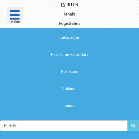
LV
RU
EN
Ienākt
Izvēlne
Reģistrēties
Laika ziņas
Pasākumu kalendārs
Pasākumi
Notikumi
Jaunumi