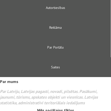
Autortiesības
Reklāma
Par Portālu
Saites
Par mums
Par Latviju, Latvijas pagasti, novadi, pilsētas. Pasākumi,
jaunumi, tūrisms, apskates objekti un viesnīcas. Latvijas
statistika, administratīvi teritoriālais iedalījums
Mēs sociālajos tīklos