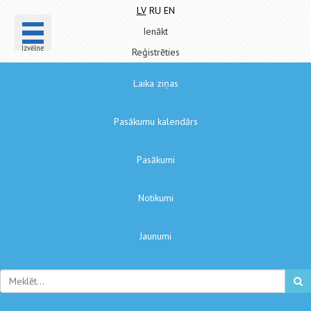
LV
RU
EN
Ienākt
Izvēlne
Reģistrēties
Laika ziņas
Pasākumu kalendārs
Pasākumi
Notikumi
Jaunumi