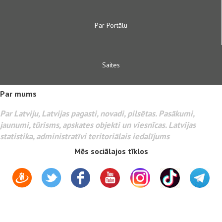
Par Portālu
Saites
Par mums
Par Latviju, Latvijas pagasti, novadi, pilsētas. Pasākumi,
jaunumi, tūrisms, apskates objekti un viesnīcas. Latvijas
statistika, administratīvi teritoriālais iedalījums
Mēs sociālajos tīklos