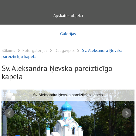
Apskates objekti
Galerijas
Sākums
Foto galerijas
Daugavpils
Sv. Aleksandra Ņevska
pareizticīgo kapela
Sv. Aleksandra Ņevska pareizticīgo
kapela
Sv. Aleksandra Ņevska pareizticīgo kapela