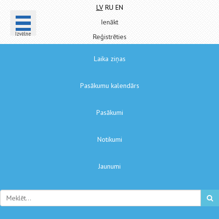
LV
RU
EN
Ienākt
Izvēlne
Reģistrēties
Laika ziņas
Pasākumu kalendārs
Pasākumi
Notikumi
Jaunumi