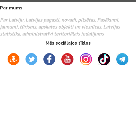
Par mums
Par Latviju, Latvijas pagasti, novadi, pilsētas. Pasākumi,
jaunumi, tūrisms, apskates objekti un viesnīcas. Latvijas
statistika, administratīvi teritoriālais iedalījums
Mēs sociālajos tīklos