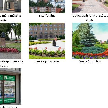
s māla mākslas
Baznīckalns
Daugavpils Universitātes
centrs
skvērs
Andreja Pumpura
Saules pulkstenis
Skulptūru dārzs
skvērs
pils tūrisma