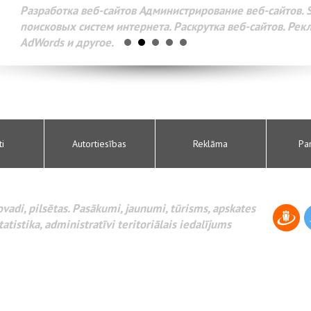
Разработка веб-сайтов Администрирование веб-сайтов. 
поисковых систем интернета. Раскрутка веб-сайтов. Рек
AdWords и другое.
ti
Autortiesības
Reklāma
Pa
novadi, pilsētas. Pasākumi, jaunumi, tūrisms, apskates
tatistika, administratīvi teritoriālais iedalījums