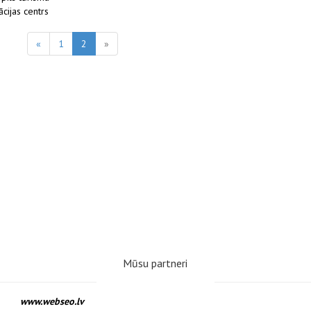
cijas centrs
«
1
2
»
Mūsu partneri
www.webseo.lv