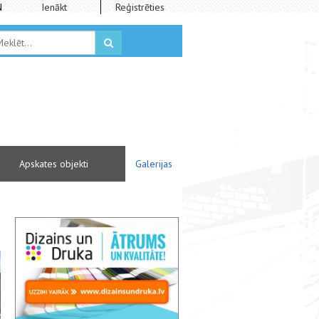
N
Ienākt
Reģistrēties
Apskates objekti
Galerijas