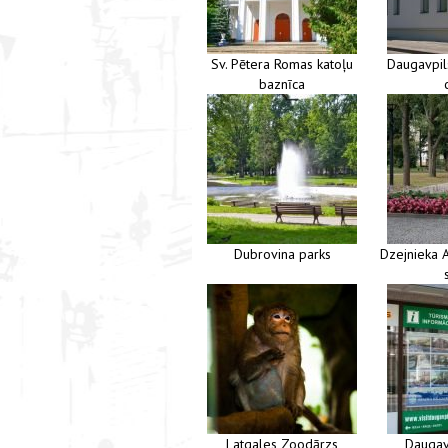
Sv. Pētera Romas katoļu
Daugavpil
baznīca
Dubrovina parks
Dzejnieka 
Latgales Zoodārzs
Daugav