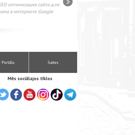
SEO оптимизация сайта для
лама в интернете Google
r Portālu
Saites
Mēs sociālajos tīklos