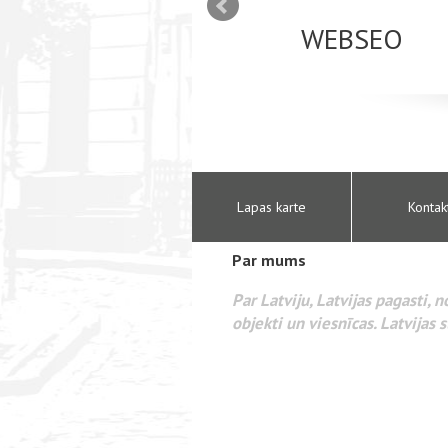
mizācija interneta
WEBSEO
etā Google AdWords
Lapas karte
Kontak
Par mums
Par Latviju, Latvijas pagasti, 
objekti un viesnīcas. Latvijas s