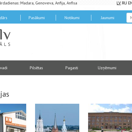
ārdadienas: Madara, Genoveva, Anfija, Anfisa
LV
RU
E
dārs
Pasākumi
Notikumi
Jaunumi
vadi
Pilsētas
Pagasti
Uzņēmumi
jas