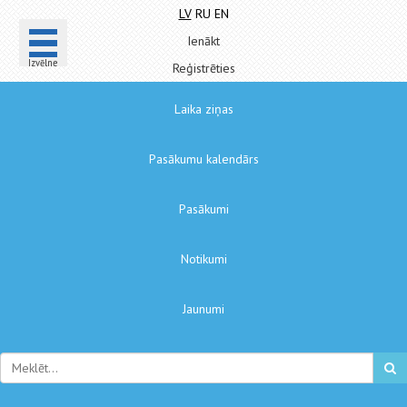
LV
RU
EN
Ienākt
Izvēlne
Reģistrēties
Laika ziņas
Pasākumu kalendārs
Pasākumi
Notikumi
Jaunumi