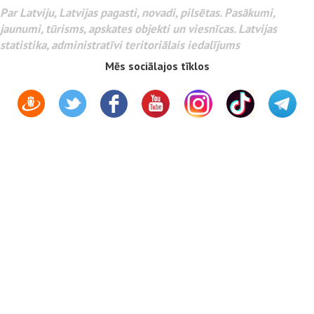
Par Latviju, Latvijas pagasti, novadi, pilsētas. Pasākumi,
jaunumi, tūrisms, apskates objekti un viesnīcas. Latvijas
statistika, administratīvi teritoriālais iedalījums
Mēs sociālajos tīklos