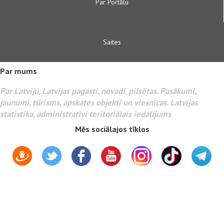
Par Portālu
Saites
Par mums
Par Latviju, Latvijas pagasti, novadi, pilsētas. Pasākumi,
jaunumi, tūrisms, apskates objekti un viesnīcas. Latvijas
statistika, administratīvi teritoriālais iedalījums
Mēs sociālajos tīklos