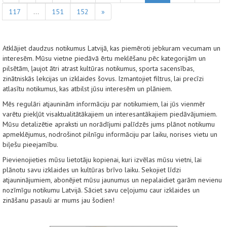
117
...
151
152
»
Atklājiet daudzus notikumus Latvijā, kas piemēroti jebkuram vecumam un
interesēm. Mūsu vietne piedāvā ērtu meklēšanu pēc kategorijām un
pilsētām, ļaujot ātri atrast kultūras notikumus, sporta sacensības,
zinātniskās lekcijas un izklaides šovus. Izmantojiet filtrus, lai precīzi
atlasītu notikumus, kas atbilst jūsu interesēm un plāniem.
Mēs regulāri atjauninām informāciju par notikumiem, lai jūs vienmēr
varētu piekļūt visaktualitātākajiem un interesantākajiem piedāvājumiem.
Mūsu detalizētie apraksti un norādījumi palīdzēs jums plānot notikumu
apmeklējumus, nodrošinot pilnīgu informāciju par laiku, norises vietu un
biļešu pieejamību.
Pievienojieties mūsu lietotāju kopienai, kuri izvēlas mūsu vietni, lai
plānotu savu izklaides un kultūras brīvo laiku. Sekojiet līdzi
atjauninājumiem, abonējiet mūsu jaunumus un nepalaidiet garām nevienu
nozīmīgu notikumu Latvijā. Sāciet savu ceļojumu caur izklaides un
zināšanu pasauli ar mums jau šodien!