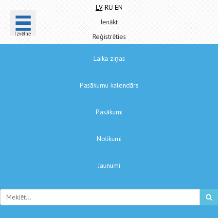
LV
RU
EN
Ienākt
Izvēlne
Reģistrēties
Laika ziņas
Pasākumu kalendārs
Pasākumi
Notikumi
Jaunumi