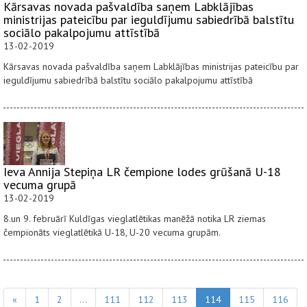
Kārsavas novada pašvaldība saņem Labklājības
ministrijas pateicību par ieguldījumu sabiedrībā balstītu
sociālo pakalpojumu attīstībā
13-02-2019
Kārsavas novada pašvaldība saņem Labklājības ministrijas pateicību par
ieguldījumu sabiedrībā balstītu sociālo pakalpojumu attīstībā
Ieva Annija Stepiņa LR čempione lodes grūšanā U-18
vecuma grupā
13-02-2019
8.un 9. februārī Kuldīgas vieglatlētikas manēžā notika LR ziemas
čempionāts vieglatlētikā U-18, U-20 vecuma grupām.
«
1
2
...
111
112
113
114
115
116