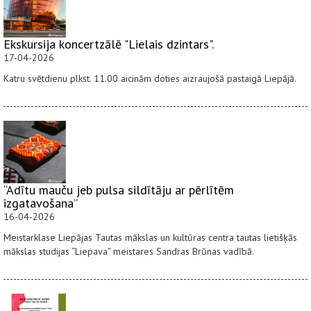
Ekskursija koncertzālē "Lielais dzintars".
17-04-2026
Katru svētdienu plkst. 11.00 aicinām doties aizraujošā pastaigā Liepājā.
“Adītu mauču jeb pulsa sildītāju ar pērlītēm
izgatavošana”
16-04-2026
Meistarklase Liepājas Tautas mākslas un kultūras centra tautas lietišķās
mākslas studijas “Liepava” meistares Sandras Brūnas vadībā.