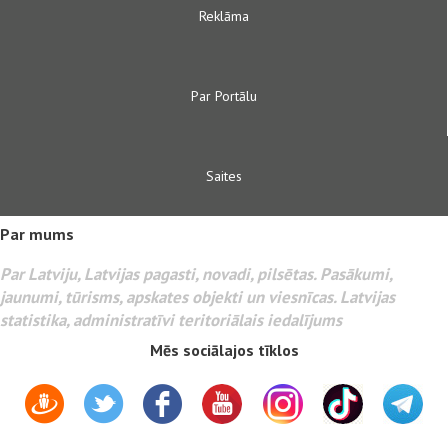
Reklāma
Par Portālu
Saites
Par mums
Par Latviju, Latvijas pagasti, novadi, pilsētas. Pasākumi,
jaunumi, tūrisms, apskates objekti un viesnīcas. Latvijas
statistika, administratīvi teritoriālais iedalījums
Mēs sociālajos tīklos