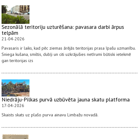
Sezonālā teritoriju uzturēšana: pavasara darbi ārpus
telpām
21-04-2026
Pavasaris ir laiks, kad pēc ziemas ārējās teritorijas prasa īpašu uzmanību.
Sniega kušana, smiltis, dubļi un citi uzkrājušies netīrumi būtiski ietekmē
gan teritorijas izs
Niedrāju-Pilkas purvā uzbūvēta jauna skatu platforma
17-04-2026
Skaists skats uz plašo purva ainavu Limbažu novadā.