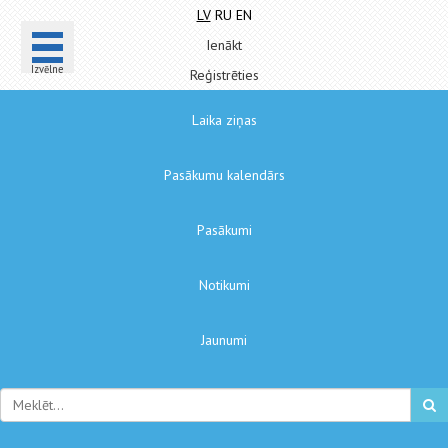
LV
RU
EN
Ienākt
Izvēlne
Reģistrēties
Laika ziņas
Pasākumu kalendārs
Pasākumi
Notikumi
Jaunumi