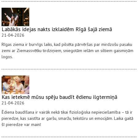
Labākās idejas nakts izklaidēm Rīgā šajā ziemā
21-04-2026
Rīgas ziema ir burvīgs laiks, kad pilsēta pārvēršas par mirdzošu pasaku
zemi ar Ziemassvētku tirdziņiem, sniegotām ielām un siltiem gaismiņām
logos.
Kas ietekmē mūsu spēju baudīt ēdienu ilgtermiņā
21-04-2026
Ēdiena baudīšana ir vairāk nekā tikai fizioloģiska nepieciešamība – tā ir
pieredze, kas saistīta ar garšu, smaržu, tekstūru un emocijām. Laika gaitā
šī pieredze var mainī