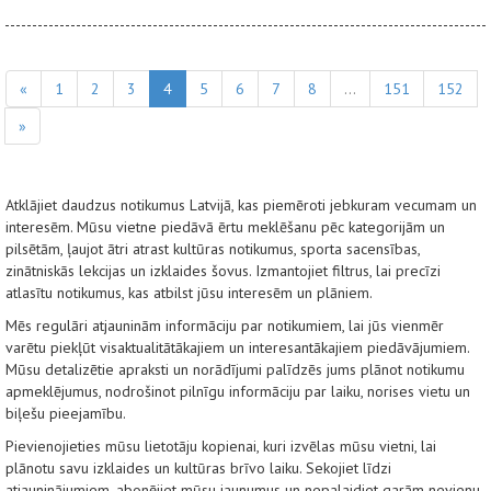
«
1
2
3
4
5
6
7
8
...
151
152
»
Atklājiet daudzus notikumus Latvijā, kas piemēroti jebkuram vecumam un
interesēm. Mūsu vietne piedāvā ērtu meklēšanu pēc kategorijām un
pilsētām, ļaujot ātri atrast kultūras notikumus, sporta sacensības,
zinātniskās lekcijas un izklaides šovus. Izmantojiet filtrus, lai precīzi
atlasītu notikumus, kas atbilst jūsu interesēm un plāniem.
Mēs regulāri atjauninām informāciju par notikumiem, lai jūs vienmēr
varētu piekļūt visaktualitātākajiem un interesantākajiem piedāvājumiem.
Mūsu detalizētie apraksti un norādījumi palīdzēs jums plānot notikumu
apmeklējumus, nodrošinot pilnīgu informāciju par laiku, norises vietu un
biļešu pieejamību.
Pievienojieties mūsu lietotāju kopienai, kuri izvēlas mūsu vietni, lai
plānotu savu izklaides un kultūras brīvo laiku. Sekojiet līdzi
atjauninājumiem, abonējiet mūsu jaunumus un nepalaidiet garām nevienu