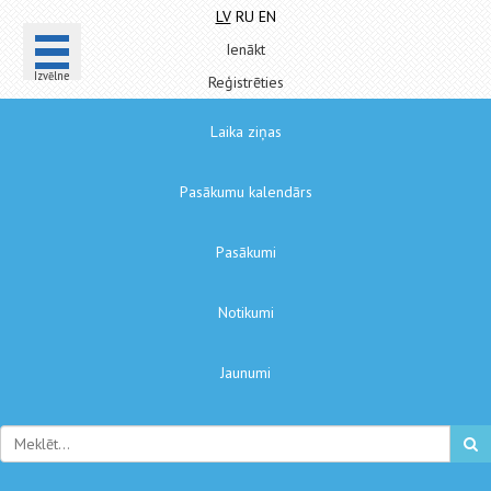
LV
RU
EN
Ienākt
Izvēlne
Reģistrēties
Laika ziņas
Pasākumu kalendārs
Pasākumi
Notikumi
Jaunumi