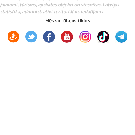
jaunumi, tūrisms, apskates objekti un viesnīcas. Latvijas
statistika, administratīvi teritoriālais iedalījums
Mēs sociālajos tīklos