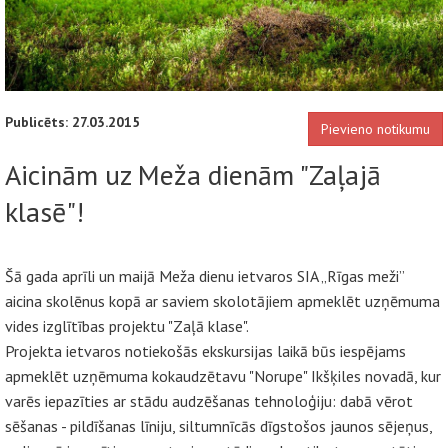
Publicēts: 27.03.2015
Pievieno notikumu
Aicinām uz Meža dienām "Zaļajā
klasē"!
Šā gada aprīli un maijā Meža dienu ietvaros SIA „Rīgas meži”
aicina skolēnus kopā ar saviem skolotājiem apmeklēt uzņēmuma
vides izglītības projektu "Zaļā klase".
Projekta ietvaros notiekošās ekskursijas laikā būs iespējams
apmeklēt uzņēmuma kokaudzētavu "Norupe" Ikšķiles novadā, kur
varēs iepazīties ar stādu audzēšanas tehnoloģiju: dabā vērot
sēšanas - pildīšanas līniju, siltumnīcās dīgstošos jaunos sējeņus,