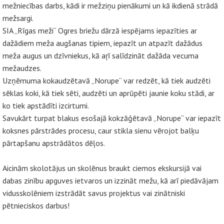
mežniecības darbs, kādi ir mežziņu pienākumi un kā ikdienā strādā
mežsargi.
SIA „Rīgas meži“ Ogres briežu dārzā iespējams iepazīties ar
dažādiem meža augšanas tipiem, iepazīt un atpazīt dažādus
meža augus un dzīvniekus, kā aŗī salīdzināt dažāda vecuma
mežaudzes.
Uzņēmuma kokaudzētavā „Norupe“ var redzēt, kā tiek audzēti
sēklas koki, kā tiek sēti, audzēti un aprūpēti jaunie koku stādi, ar
ko tiek apstādīti izcirtumi.
Savukārt turpat blakus esošajā kokzāģētavā „Norupe“ var iepazīt
koksnes pārstrādes procesu, caur stikla sienu vērojot balķu
pārtapšanu apstrādātos dēļos.
Aicinām skolotājus un skolēnus braukt ciemos ekskursijā vai
dabas zinību apguves ietvaros un izzināt mežu, kā arī piedāvājam
vidusskolēniem izstrādāt savus projektus vai zinātniski
pētnieciskos darbus!