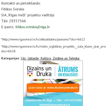
Kontakti un pieteikšanās:
Fēlikss Svirskis
SIA „Rīgas meži“ projektu vadītājs
Tālr. 29357566
E-pasts:
felikss.svirskis@riga.lv
*http://www.rigasmezi.lv/lv/aktualitates/jaunumi/?doc=6622
*
http://www.rigasmezi.lv/lv/vides_izglitibas_projekts__zala_klase_/par_pro
doc=6618
Kategorijas:
Cits;
Izklaide;
Kultūra;
Zinātne un Tehnika;