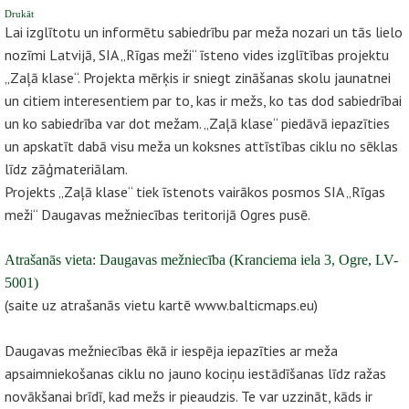
Drukāt
Lai izglītotu un informētu sabiedrību par meža nozari un tās lielo
nozīmi Latvijā, SIA „Rīgas meži“ īsteno vides izglītības projektu
„Zaļā klase“. Projekta mērķis ir sniegt zināšanas skolu jaunatnei
un citiem interesentiem par to, kas ir mežs, ko tas dod sabiedrībai
un ko sabiedrība var dot mežam. „Zaļā klase“ piedāvā iepazīties
un apskatīt dabā visu meža un koksnes attīstības ciklu no sēklas
līdz zāģmateriālam.
Projekts „Zaļā klase“ tiek īstenots vairākos posmos SIA „Rīgas
meži“ Daugavas mežniecības teritorijā Ogres pusē.
Atrašanās vieta: Daugavas mežniecība (Kranciema iela 3, Ogre, LV-
5001)
(saite uz atrašanās vietu kartē www.balticmaps.eu)
Daugavas mežniecības ēkā ir iespēja iepazīties ar meža
apsaimniekošanas ciklu no jauno kociņu iestādīšanas līdz ražas
novākšanai brīdī, kad mežs ir pieaudzis. Te var uzzināt, kāds ir