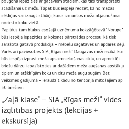
poligonā iepazīties ar gataviem stādiem, kas tiks transportēti
stādīšanai uz mežu. Tāpat būs iespēja redzēt, kā no mazas
sēkliņas var izaugt stādiņi, kurus izmantos meža atjaunošanai
nocirsto koku vietā.
Papildus tam blakus esošajā uzņēmuma kokzāģētavā "Norupe"
būs iespēja iepazīties ar koksnes pārstrādes procesu, kā tiek
saražota gatavā produkcija – mēbeļu sagataves un apdares dēļi.
Varēs arī paviesoties SIA „Rīgas meži” Daugavas mežniecībā, kur
būs iespēja izprast meža apsaimniekošanas ciklu, un apmeklēt
briežu dārzu, iepazīstoties ar dažādiem meža augšanas apstākļu
tipiem un atšķirīgām koku un citu meža augu sugām. Bet
veiksmes gadījumā – ieraudzīt kādu no teritorijā mītošajiem ap
50 briežiem.
„Zaļā klase“ – SIA „Rīgas meži“ vides
izglītības projekts (lekcijas +
ekskursija)