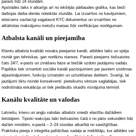
parasti līdz 24 stundām.
Apstrādes laiks i
r atkarīgs arī no iekšējās pārbaudes grafika, kas bieži
darbojas darba dienās noteiktās stundās. Lai izvairītos no kavējumiem,
ieteicams savlaicīgi sagatavot KYC dokumentus un izvairīties no
atkārtotas maksājumu metožu maiņas līdz verifikācijas noslēgumam.
Atbalsta kanāli un pieejamība
Klientu atbalsta kvalitāti nosaka pieejamie kanāli, atbildes laiks un spēja
risināt gan tehniskas, gan norēķinu nianses. Parasti pieejams tiešsaistes
čats 24/7, e-pasts un zināšanu bāze ar biežāk uzdoto jautājumu sadaļu.
Papildus tiek izmantoti sociālie
kanāli paziņojumiem par jauniem sistēmas
atjauninājumiem, funkciju izmaiņām un uzturēšanas darbiem. Svarīgi, lai
jautājumi tiktu risināti konsekventi: pieteikumu vēsture saglabājas, tiek
nodrošināta eskalācija un tiek piedāvāts skaidrs risinājuma termiņš.
Kanālu kvalitāte un valodas
Latviešu, krievu un angļu valodas atbalsts sniedz elastību dažādiem
lietotājiem. Tipiski reakcijas laiki tiešsaistes čatā ir no pāris sekundēm līdz
dažām minūtēm, e-pastā – 2–24 stundas atkarībā
no sarežģītības.
Praktiska pieeja ir integrēta palīdzības sadaļa ar meklētāju, kur atbildes var