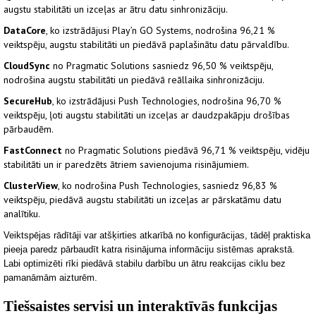
augstu stabilitāti un izceļas ar ātru datu sinhronizāciju.
DataCore
, ko izstrādājusi Play’n GO Systems, nodrošina 96,21 %
veiktspēju, augstu stabilitāti un piedāvā paplašinātu datu pārvaldību.
CloudSync
no Pragmatic Solutions sasniedz 96,50 % veiktspēju,
nodrošina augstu stabilitāti un piedāvā reāllaika sinhronizāciju.
SecureHub
, ko izstrādājusi Push Technologies, nodrošina 96,70 %
veiktspēju, ļoti augstu stabilitāti un izceļas ar daudzpakāpju drošības
pārbaudēm.
FastConnect
no Pragmatic Solutions piedāvā 96,71 % veiktspēju, vidēju
stabilitāti un ir paredzēts ātriem savienojuma risinājumiem.
ClusterView
, ko nodrošina Push Technologies, sasniedz 96,83 %
veiktspēju, piedāvā augstu stabilitāti un izceļas ar pārskatāmu datu
analītiku.
Veiktspējas rādītāji var atšķirties atkarībā no konfigurācijas, tādēļ praktiska
pieeja paredz pārbaudīt katra risinājuma informāciju sistēmas aprakstā.
Labi optimizēti rīki piedāvā stabilu darbību un ātru reakcijas ciklu bez
pamanāmām aizturēm.
Tiešsaistes servisi un interaktīvās funkcijas