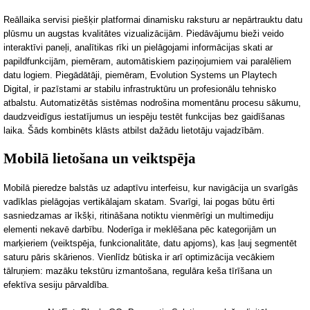
Reāllaika servisi piešķir platformai dinamisku raksturu ar nepārtrauktu datu
plūsmu un augstas kvalitātes vizualizācijā
m. Piedāvājumu bieži veido
interaktīvi paneļi, analītikas rīki un pielāgojami informācijas skati ar
papildfunkcijām, piemēram, automātiskiem paziņojumiem vai paralēliem
datu logiem. Piegādātāji, piemēram, Evolution Systems un Playtech
Digital, ir pazīstami
ar stabilu infrastruktūru un profesionālu tehnisko
atbalstu. Automatizētās sistēmas nodrošina momentānu procesu sākumu,
daudzveidīgus iestatījumus un iespēju testēt funkcijas bez gaidīšanas
laika. Šāds kombinēts klāsts atbilst dažādu lietotāju vajadzībām.
Mobilā lietošana un veiktspēja
Mobi
lā pieredze balstās uz adaptīvu interfeisu, kur navigācija un svarīgās
vadīklas pielāgojas vertikālajam skatam. Svarīgi, lai pogas būtu ērti
sasniedzamas ar īkšķi, ritināšana notiktu vienmērīgi un multimediju
elementi nekavē darbību. Noderīga ir meklēšana
pēc kategorijām un
marķieriem (veiktspēja, funkcionalitāte, datu apjoms), kas ļauj segmentēt
saturu pāris skārienos. Vienlīdz būtiska ir arī optimizācija vecākiem
tālruņiem: mazāku tekstūru izmantošana, regulāra keša tīrīšana un
efektīva sesiju pārvaldība.