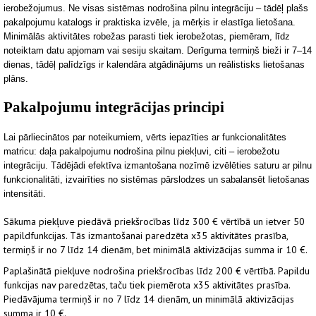
ierobežojumus. Ne visas sistēmas nodrošina pilnu integrāciju – tādēļ plašs
pakalpojumu katalogs ir praktiska izvēle, ja m
ērķis ir elastīga lietošana.
Minimālās aktivitātes robežas parasti tiek ierobežotas, piemēram, līdz
noteiktam datu apjomam vai sesiju skaitam. Derīguma termiņš bieži ir 7–14
dienas, tādēļ palīdzīgs ir kalendāra atgādinājums un reālistisks lietošanas
plāns.
Pakalpojumu integrācijas principi
Lai pārliecinātos par noteikumiem, vērts iepazīties
ar funkcionalitātes
matricu: daļa pakalpojumu nodrošina pilnu piekļuvi, citi – ierobežotu
integrāciju. Tādējādi efektīva izmantošana nozīmē izvēlēties saturu ar pilnu
funkcionalitāti, izvairīties no sistēmas pārslodzes un sabalansēt lietošanas
intensitāti.
Sākuma piekļuve piedāvā priekšrocības līdz 300 € vērtībā un ietver 50
papildfunkcijas. Tās izmantošanai paredzēta x35 aktivitātes prasība,
termiņš ir no 7 līdz 14 dienām, bet minimālā aktivizācijas summa ir 10 €.
Paplašinātā piekļuve nodrošina priekšrocības līdz 200 € vērtībā. Papildu
funkcijas nav paredzētas, taču tiek piemērota x35 aktivitātes prasība.
Piedāvājuma termiņš ir no 7 līdz 14 dienām, un minimālā aktivizācijas
summa ir 10 €.