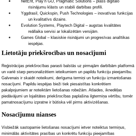
NetEnt, Play’n GO, Pragmatic Solutions – plašs digitālo
risinājumu klāsts un stabili darbības profili.
Yggdrasil, Quickspin, Push Technologies – inovatīvas funkcijas
un kvalitatīvs dizains.
Evolution Systems, Playtech Digital – augstas kvalitātes
reāllaika servisi ar lokalizētām versijām.
Games Global – klasiskie risinājumi un progresīvas analītikas
iespējas.
Lietotāju priekšrocības un nosacījumi
Reģistrācijas priekšrocības parasti balstās uz pirmajām darbībām platformā
un variē starp personalizētiem ieteikumiem un papildu funkciju pieejamību.
Galvenais ir skaidri noteikumi, derīguma termiņi un funkciju izmantošanas
nosacījumi.
Papildu iespējas bieži tiek piesaistītas konkrētiem
pakalpojumiem ar noteiktām lietošanas robežām. Atlaides, iknedēļas
piedāvājumi un lojalitātes priekšrocības paplašina ilgtermiņa vērtību, tomēr
pamatnosacījumu izpratne ir būtiska vēl pirms aktivizēšanas.
Nosacījumu nianses
Visbiežāk sastopamie lietošanas nosacījumi ietver noteiktus termiņus,
minimālās aktivitātes prasības un konkrētu funkciju pieejamības