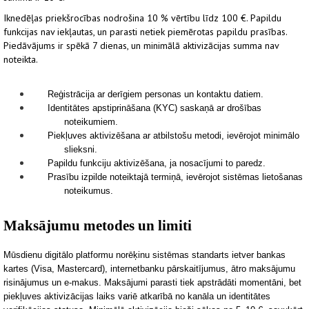
Iknedēļas priekšrocības nodrošina 10 % vērtību līdz 100 €. Papildu
funkcijas nav iekļautas, un parasti netiek piemērotas papildu prasības.
Piedāvājums ir spēkā 7 dienas, un minimālā aktivizācijas summa nav
noteikta.
Reģistrācija ar derīgiem personas un kontaktu datiem.
Identitātes apstiprināšana (KYC) saskaņā ar drošības
noteikumiem.
Piekļuves aktivizēšana ar atbilstošu metodi, ievērojot minimālo
slieksni.
Papildu funkciju aktivizēšana, ja nosacījumi to paredz.
Prasību izpilde noteiktajā termiņā, ievērojot sistēmas lietošanas
noteikumus.
Maksājumu metodes un limiti
Mūsdienu digitālo plat
formu norēķinu sistēmas standarts ietver bankas
kartes (Visa, Mastercard), internetbanku pārskaitījumus, ātro maksājumu
risinājumus un e-makus. Maksājumi parasti tiek apstrādāti momentāni, bet
piekļuves aktivizācijas laiks variē atkarībā no kanāla un ident
itātes