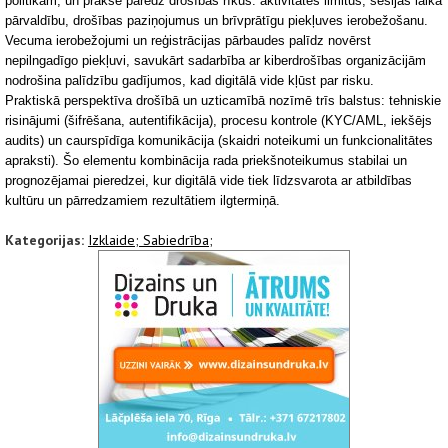
politikām, un prakse paredz drošības rīkus: aktivitātes limitus, sesijas laika
pārvaldību, droš
ības paziņojumus un brīvprātīgu piekļuves ierobežošanu.
Vecuma ierobežojumi un reģistrācijas pārbaudes palīdz novērst
nepilngadīgo piekļuvi, savukārt sadarbība ar kiberdrošības organizācijām
nodrošina palīdzību gadījumos, kad digitālā vide kļūst par risku.
Praktiskā perspektīva drošībā un uzticamībā nozīmē trīs balstus: tehniskie
risinājumi (šifrēšana, autentifikācija), procesu kontrole (KYC/AML, iekšējs
audits) u
n caurspīdīga komunikācija (skaidri noteikumi un funkcionalitātes
apraksti). Šo elementu kombinācija rada priekšnoteikumus stabilai un
prognozējamai pieredzei, kur digitālā vide tiek līdzsvarota ar atbildības
kultūru un pārredzamiem rezultātiem ilgtermiņā.
Kategorijas:
Izklaide;
Sabiedrība;