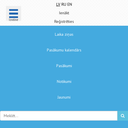
LV
RU
EN
Ienākt
Izvēlne
Reģistrēties
Laika ziņas
Pasākumu kalendārs
Pasākumi
Notikumi
Jaunumi