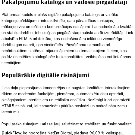
Pakalpojumu katalogs un vadošie piegādātāji
Platformas kodols ir plašs digitālo pakalpojumu katalogs ar vairāku
kategor
iju pārklājumu: interaktīvi rīki, datu pārvaldības funkcijas,
mākoņservisi un reāllaika komunikācijas risinājumi. Lai nodrošinātu kvalitāti
un stabilu darbību, tehnoloģijas piegādā starptautiski atzīti izstrādātāji. Tiek
atbalstīta HTML5 arhitektūra, kas n
odrošina ātru ielādi un vienmērīgu
darbību gan datorā, gan viedierīcēs. Pievēršama uzmanība arī
nepārtrauktiem sistēmas atjauninājumiem un tematiskajiem filtriem, kas
palīdz orientēties katalogā pēc funkcionalitātes, veiktspējas vai lietošanas
scenārijiem.
Populārākie digitālie risinājumi
Liela daļa pieprasījuma koncentrējas uz augstas kvalitātes interaktīvajiem
rīkiem ar modernām funkcijām, piemēram, automatizētu dat
u apstrādi,
pielāgojamiem interfeisiem un reāllaika analītiku. Nozīmīgi ir arī optimizēti
HTML5 risinājumi, lai samazinātu pārlūka noslodzi un nodrošinātu zemu
latentumu.
Populārāko risinājumu atlase ļauj salīdzināt to stabilitāti un funkcionalitāti.
QuickFlow
, ko nodrošina NetEnt Digital, piedāvā 96,09 % veiktspēju,