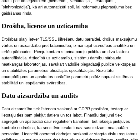
atrast pēc atslēgvārdiem (piemēram, “verifikācija”, “iestatījumi”,
“sinhronizācija”), kā arī automatizēti soļi, lai noformētu pieprasījumu bez
gaidīšanas rindā.
Drošība, licence un uzticamība
Drošības slāņi ietver TL
S/SSL šifrēšanu datu pārraidei, drošus maksājumu
vārtus un aizsardzību pret krāpniecību, izmantojot uzvedības analītiku un
ierīču pārbaudes. Pieeju kontam stiprina paroļu politika un divu faktoru
autentifikācija. Attiecībā uz uzticamību, sistēmu darbību pā
rbauda
neatkarīgas laboratorijas, savukārt vadošie piegādātāji publicē veiktspējas
un stabilitātes parametrus oficiālajās specifikācijās. Rezultātu
caurspīdīgums un aprakstos norādītie parametri palīdz saprast sistēmas
stabilitāti un iespējamās svārstības.
Datu aizsardzība un audits
Datu aizsardzība tiek īstenota saskaņā ar GDPR prasībām, tostarp ar
lietotāju tiesībām piekļūt datiem un tos labot. Finanšu darījumi tiek
segregēti un apstrādāti caur regulētiem kanāliem, bet ie
kšējā piekļuves
kontrole nodrošina, ka sensitīvie ieraksti nav sasniedzami neatļautām
personām. Licencēti operatori darbojas saskaņā ar starptautisku regulatoru