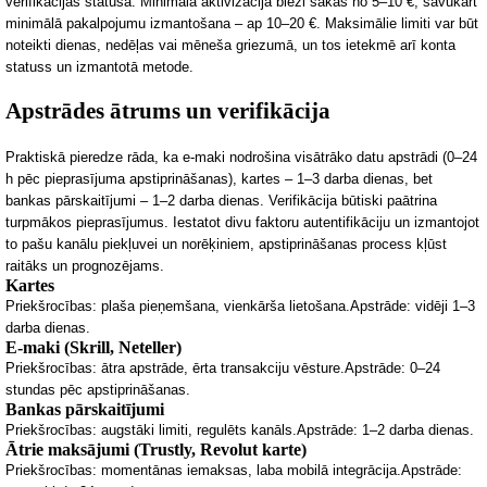
verifikācijas statusa. Minimālā aktivizācija bieži sākas no 5–10 €, savukārt
minimālā pakalpojumu izmantošana – ap 10–20 €. Maksimālie limiti var būt
noteikti dienas, nedēļas vai mēneša griezumā, un tos ietekmē arī konta
statuss un izmantotā metode.
Apstrādes ātrums un verifikācija
Praktiskā pieredze rāda, ka e-maki nodrošina visātrāko datu apstrādi (0–24
h pēc pieprasījuma apstiprināšanas), kartes – 1–3 darb
a dienas, bet
bankas pārskaitījumi – 1–2 darba dienas. Verifikācija būtiski paātrina
turpmākos pieprasījumus. Iestatot divu faktoru autentifikāciju un izmantojot
to pašu kanālu piekļuvei un norēķiniem, apstiprināšanas process kļūst
raitāks un prognozējams.
Kartes
Priekšrocības:
plaša pieņemšana, vienkārša lietošana.
Apstrāde:
vidēji 1–3
darba dienas.
E-maki (Skrill, Neteller)
Priekšrocības:
ātra apstrāde, ērta transakciju vēsture.
Apstrāde:
0–24
stundas pēc apstiprināšanas.
Bankas pārskaitījumi
Priekšrocības:
augstāki limiti, regulēts kanāls.
Apstrāde:
1–2 darba dienas.
Ātrie maksājumi (Trustly, Revolut karte)
Priekšrocības:
momentānas iemaksas, laba mobilā integrācija.
Apstrāde: