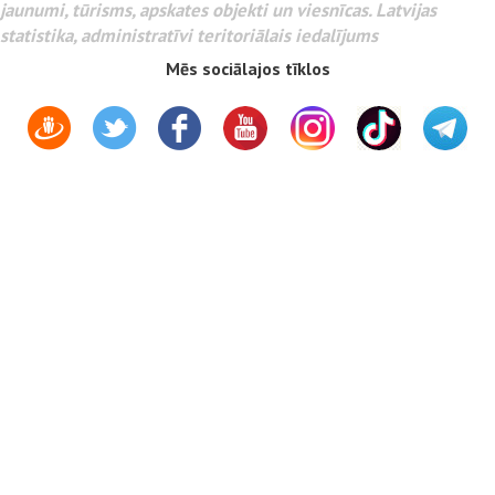
jaunumi, tūrisms, apskates objekti un viesnīcas. Latvijas
statistika, administratīvi teritoriālais iedalījums
Mēs sociālajos tīklos