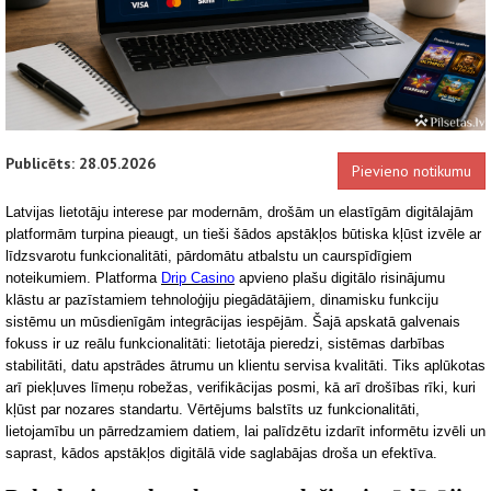
Publicēts: 28.05.2026
Pievieno notikumu
Latvijas lietotāju interese par modernām, drošām un elastīgām digitālajām
platformām turpina pieaugt, un tieši šādos apstākļos būtiska kļūst izvēle ar
līdzsvarotu funkcionalitāti, pārdomātu atbalstu un caurspīdīgiem
noteikumiem. Platforma
Drip Casino
apvieno plašu digitālo risinājumu
klāstu ar pazīstamiem tehnoloģiju piegādātājiem, dinamisku funkciju
sis
tēmu un mūsdienīgām integrācijas iespējām. Šajā apskatā galvenais
fokuss ir uz reālu funkcionalitāti: lietotāja pieredzi, sistēmas darbības
stabilitāti, datu apstrādes ātrumu un klientu servisa kvalitāti. Tiks aplūkotas
arī piekļuves līmeņu robežas, verifi
kācijas posmi, kā arī drošības rīki, kuri
kļūst par nozares standartu. Vērtējums balstīts uz funkcionalitāti,
lietojamību un pārredzamiem datiem, lai palīdzētu izdarīt informētu izvēli un
saprast, kādos apstākļos digitālā vide saglabājas droša un efektīva.