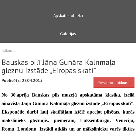
Apskates objekti
Galerijas
Sākums
Bauskas pilī Jāņa Gunāra Kalnmaļa
gleznu izstāde „Eiropas skati”
Publicēts: 27.04.2015
Pievieno notikumu
No 30.aprīļa
Bauskas pils muzejā 
apskatāma klasiķa, izcilā 
ainavista Jāņa Gunāra Kalnmaļa gleznu izstāde „Eiropas skati”
.
Eksponētie darbi ļauj skatītājam iztēlē apceļot pilsētas, kurās 
mākslinieks gleznojis, piemēram, Luksemburgu, Venēciju, 
Romu, Londonu
. 
Izstādi atklās un ar mākslinieku varēs tikties 