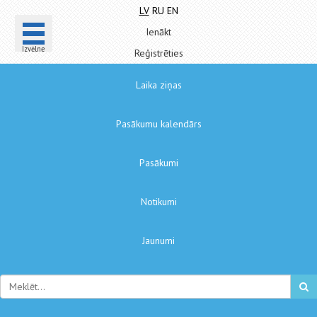
LV
RU
EN
Ienākt
Izvēlne
Reģistrēties
Laika ziņas
Pasākumu kalendārs
Pasākumi
Notikumi
Jaunumi