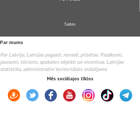
Saites
Par mums
Par Latviju, Latvijas pagasti, novadi, pilsētas. Pasākumi,
jaunumi, tūrisms, apskates objekti un viesnīcas. Latvijas
statistika, administratīvi teritoriālais iedalījums
Mēs sociālajos tīklos