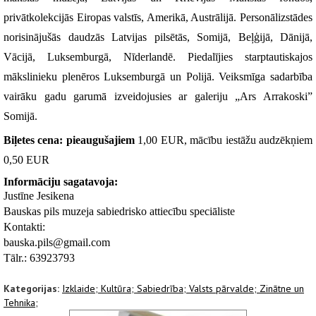
privātkolekcijās Eiropas valstīs, Amerikā, Austrālijā. Personālizstādes 
norisinājušās daudzās Latvijas pilsētās, Somijā, Beļģijā, Dānijā, 
Vācijā, Luksemburgā, Nīderlandē. Piedalījies starptautiskajos 
mākslinieku plenēros Luksemburgā un Polijā. Veiksmīga sadarbība 
vairāku gadu garumā izveidojusies ar galeriju „Ars Arrakoski” 
Somijā.
Biļetes cena: pieaugušajiem
 1,00 EUR, mācību iestāžu audzēkņiem 
0,50 EUR
Informāciju sagatavoja:
Justīne Jesikena
Bauskas pils muzeja sabiedrisko attiecību speciāliste
Kontakti:
bauska.pils@gmail.com
Tālr.: 63923793 
Kategorijas:
Izklaide;
Kultūra;
Sabiedrība;
Valsts pārvalde;
Zinātne un
Tehnika;