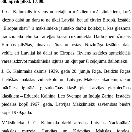
30. aprīlī plkst. 17:00.
J. G. Kalnmalis ir viens no retajiem mūsdienu māksliniekiem, kurš 
glezno dabā un dara to ne tikai Latvijā, bet arī citviet Eiropā. Izstāde 
„Eiropas skati” ir mākslinieka jaunāko darbu kolekcija, kas gleznota 
tradicionālā tehnikā - ar eļļas krāsām uz audekla. Darbos iemūžinātas 
Eiropas pilsētas, ainavas, jūras un ostas. Nozīmīga izstādes daļa 
veltīta arī Latvijai kā daļai no Eiropas. Ikviens izstādes apmeklētājs 
varēs izdzīvot mākslinieka izjūtas un kļūt par šī ceļojuma dalībnieku.
J. G. Kalnmalis dzimis 1939. gada 20. jūnijā Rīgā. Beidzis Rīgas 
Lietišķās mākslas vidusskolu un Latvijas Mākslas akadēmiju, kur 
mācījies figurālās glezniecības klasē pie Latvijas glezniecības 
klasiķiem – Eduarda Kalniņa, Leo Svempa un Induļa Zariņa. Izstādēs 
piedalās kopš 1967. gada, Latvijas Mākslinieku savienības biedrs 
kopš 1979.gada. 
Mākslinieka J. G. Kalnmaļa darbi atrodas Latvijas Nacionālajā 
mākslas muzejā, Latvijas un Krievijas Mākslas fondos, 