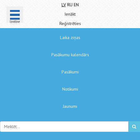
LV
RU
EN
Ienākt
Izvēlne
Reģistrēties
Laika ziņas
Pasākumu kalendārs
Pasākumi
Notikumi
Jaunumi