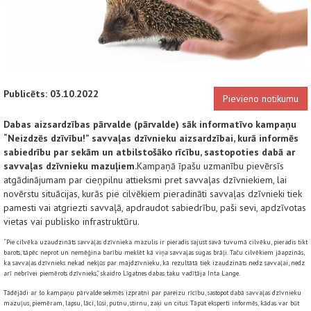
Publicēts: 03.10.2022
Pievieno notikumu
Dabas aizsardzības pārvalde (pārvalde) sāk informatīvo kampaņu
“Neizdzēs dzīvību!” savvaļas dzīvnieku aizsardzībai, kurā informēs
sabiedrību par sekām un atbilstošāko rīcību, sastopoties dabā ar
savvaļas dzīvnieku mazuļiem.
Kampaņā īpašu uzmanību pievērsīs
atgādinājumam par cieņpilnu attieksmi pret savvaļas dzīvniekiem, lai
novērstu situācijas, kurās pie cilvēkiem pieradināti savvaļas dzīvnieki tiek
pamesti vai atgriezti savvaļā, apdraudot sabiedrību, paši sevi, apdzīvotas
vietas vai publisko infrastruktūru.
“Pie cilvēka uzaudzināts savvaļas dzīvnieka mazulis ir pieradis sajust savā tuvumā cilvēku, pieradis tikt
barots, tāpēc neprot un nemēģina barību meklēt kā viņa savvaļas sugas brāļi. Taču cilvēkiem jāapzinās,
ka savvaļas dzīvnieks nekad nekļūs par mājdzīvnieku, kā rezultātā tiek izaudzināts nedz savvaļai, nedz
arī nebrīvei piemērots dzīvnieks,” skaidro Līgatnes dabas taku vadītāja Inta Lange.
Tādējādi ar šo kampaņu pārvalde sekmēs izpratni par pareizu rīcību, sastopot dabā savvaļas dzīvnieku
mazuļus, piemēram, lapsu, lāci, lūsi, putnu, stirnu, zaķi un citus. Tāpat eksperti informēs, kādas var būt