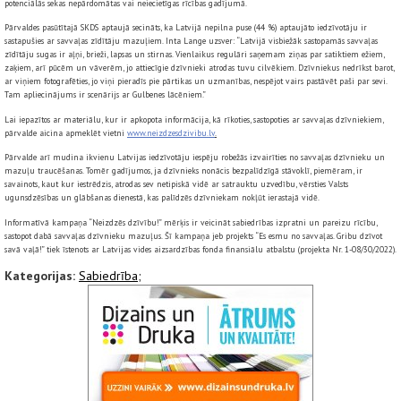
potenciālās sekas nepārdomātas vai neiecietīgas rīcības gadījumā.
Pārvaldes pasūtītajā SKDS aptaujā secināts, ka Latvijā nepilna puse (44 %) aptaujāto iedzīvotāju ir
sastapušies ar savvaļas zīdītāju mazuļiem. Inta Lange uzsver: “Latvijā visbiežāk sastopamās savvaļas
zīdītāju sugas ir aļņi, brieži, lapsas un stirnas. Vienlaikus regulāri saņemam ziņas par satiktiem ežiem,
zaķiem, arī pūcēm un vāverēm, jo attiecīgie dzīvnieki atrodas tuvu cilvēkiem. Dzīvniekus nedrīkst barot,
ar viņiem fotografēties, jo viņi pieradīs pie pārtikas un uzmanības, nespējot vairs pastāvēt paši par sevi.
Tam apliecinājums ir scenārijs ar Gulbenes lācēniem.”
Lai iepazītos ar materiālu, kur ir apkopota informācija, kā rīkoties, sastopoties ar savvaļas dzīvniekiem,
pārvalde aicina apmeklēt vietni
www.neizdzesdzivibu.lv
.
Pārvalde arī mudina ikvienu Latvijas iedzīvotāju iespēju robežās izvairīties no savvaļas dzīvnieku un
mazuļu traucēšanas. Tomēr gadījumos, ja dzīvnieks nonācis bezpalīdzīgā stāvoklī, piemēram, ir
savainots, kaut kur iestrēdzis, atrodas sev netipiskā vidē ar satrauktu uzvedību, vērsties Valsts
ugunsdzēsības un glābšanas dienestā, kas palīdzēs dzīvniekam nokļūt ierastajā vidē.
Informatīvā kampaņa “Neizdzēs dzīvību!” mērķis ir veicināt sabiedrības izpratni un pareizu rīcību,
sastopot dabā savvaļas dzīvnieku mazuļus. Šī kampaņa jeb projekts “Es esmu no savvaļas. Gribu dzīvot
savā vaļā!” tiek īstenots ar Latvijas vides aizsardzības fonda finansiālu atbalstu (projekta Nr. 1-08/30/2022).
Kategorijas:
Sabiedrība;