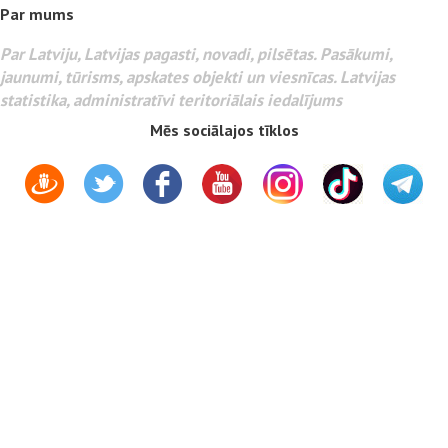
Par mums
Par Latviju, Latvijas pagasti, novadi, pilsētas. Pasākumi,
jaunumi, tūrisms, apskates objekti un viesnīcas. Latvijas
statistika, administratīvi teritoriālais iedalījums
Mēs sociālajos tīklos