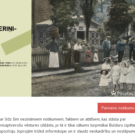
Pievieno notikumu
ar līdz šim nezināmiem notikumiem, faktiem un attēliem, kas stāsta par
saptverošu vēstures izklāstu, jo tā ir tikai sākums turpmākai Bulduru izpēte
spozīciju. Joprojām trūkst informācijas un ir daudz neskaidrību un noslēpum