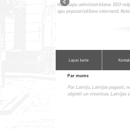
mizācija interneta
WEBSEO
etā Google AdWords
Lapas karte
Kontak
Par mums
Par Latviju, Latvijas pagasti, 
objekti un viesnīcas. Latvijas s