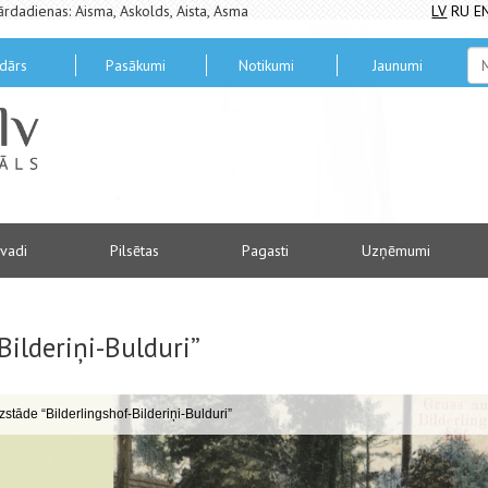
ārdadienas: Aisma, Askolds, Aista, Asma
LV
RU
E
dārs
Pasākumi
Notikumi
Jaunumi
vadi
Pilsētas
Pagasti
Uzņēmumi
Bilderiņi-Bulduri”
Izstāde “Bilderlingshof-Bilderiņi-Bulduri”