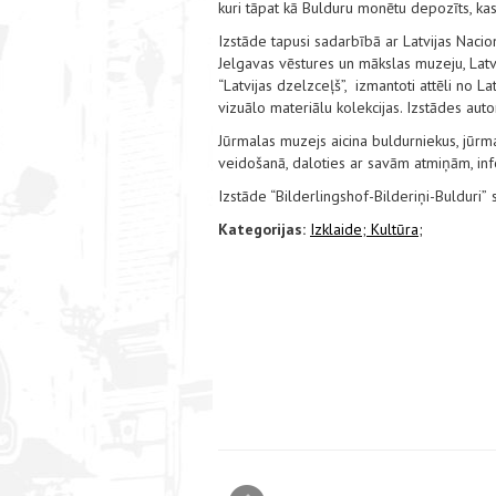
kuri tāpat kā Bulduru monētu depozīts, kas
Izstāde tapusi sadarbībā ar Latvijas Naci
Jelgavas vēstures un mākslas muzeju, Latv
“Latvijas dzelzceļš”, izmantoti attēli no La
vizuālo materiālu kolekcijas. Izstādes auto
Jūrmalas muzejs aicina buldurniekus, jūrma
veidošanā, daloties ar savām atmiņām, in
Izstāde “Bilderlingshof-Bilderiņi-Bulduri”
Kategorijas:
Izklaide;
Kultūra;