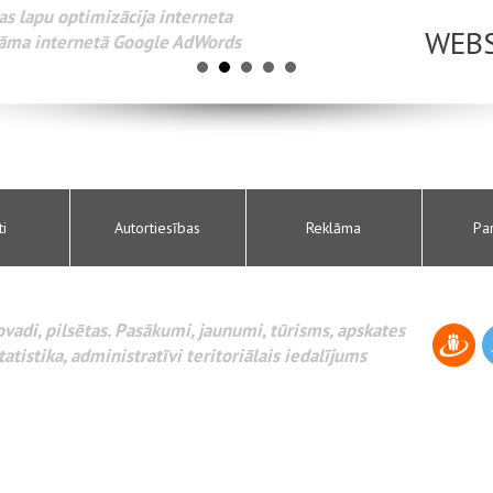
Разработка веб-сайтов Администрирование веб-сайтов. 
поисковых систем интернета. Раскрутка веб-сайтов. Рек
AdWords и другое.
ti
Autortiesības
Reklāma
Pa
novadi, pilsētas. Pasākumi, jaunumi, tūrisms, apskates
tatistika, administratīvi teritoriālais iedalījums