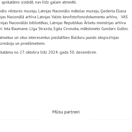
 apskatāms izstādē, nav līdz galam atminēti.
onālo vēstures muzeju, Latvijas Nacionālo mākslas muzeju, Ģederta Eliasa
ijas Nacionālā arhīva Latvijas Valsts kinofotofonodokumentu arhīvu, VAS
tvijas Nacionālās bibliotēkas, Latvijas Republikas Ārlietu ministrijas arhīva
ri: Inta Baumane, Līga Strazda, Egita Cironoka, mākslinieks Gundars Gulbis.
lniekus un citus interesentus piedalīties Bulduru jaunās ekspozīcijas
formāciju un priekšmetiem.
skatāma no 27. oktobra līdz 2024. gada 30. decembrim.
Mūsu partneri
www.webseo.lv