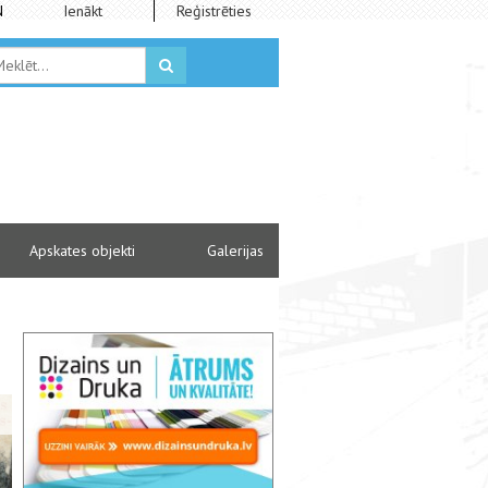
N
Ienākt
Reģistrēties
Apskates objekti
Galerijas
Izstāde “Bilderlingshof-Bilderiņi-Bu