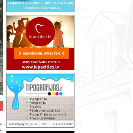
i,
u,