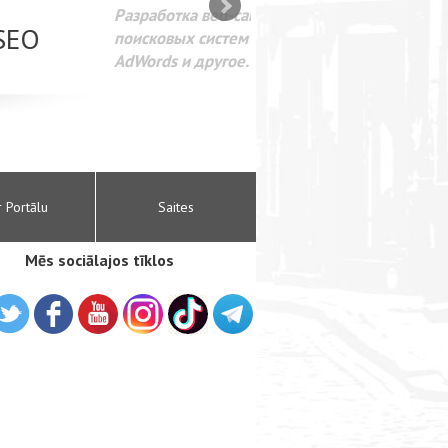
SEO оптимизация сайта для
лама в интернете Google
r Portālu
Saites
Mēs sociālajos tīklos