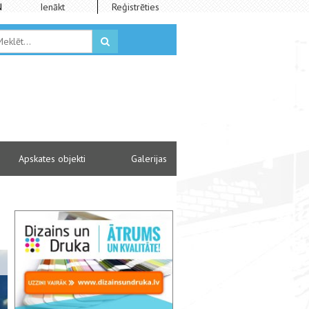
N
Ienākt
Reģistrēties
Apskates objekti
Galerijas
"VĒJU RITMI"