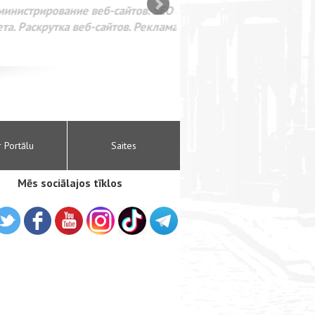
SEO оптимизация сайта для
лама в интернете Google
r Portālu
Saites
Mēs sociālajos tīklos