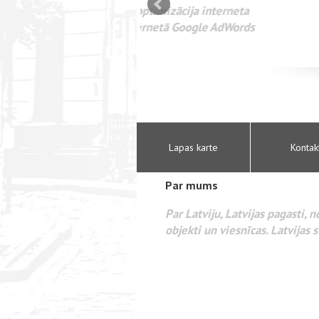
mizācija interneta
WEBSEO
etā Google AdWords
Lapas karte
Kontak
Par mums
Par Latviju, Latvijas pagasti, 
objekti un viesnīcas. Latvijas s