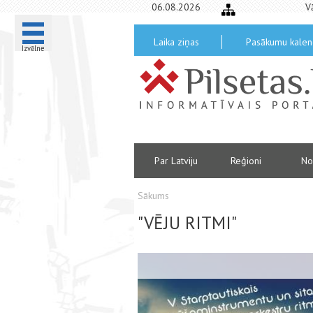
06.08.2026
V
Laika ziņas
Pasākumu kalen
Izvēlne
Par Latviju
Reģioni
No
Sākums
"VĒJU RITMI"