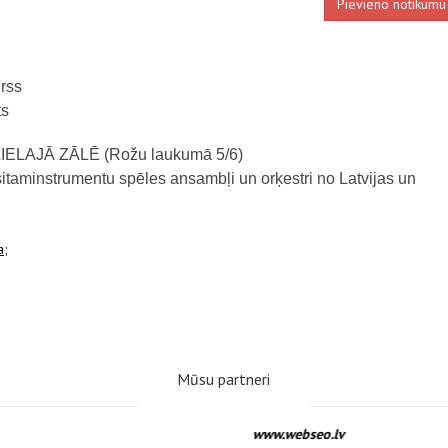
Pievieno notikumu
rss
ts
 LIELAJĀ ZĀLĒ (Rožu laukumā 5/6)
aminstrumentu spēles ansambļi un orķestri no Latvijas un
a;
Mūsu partneri
www.webseo.lv