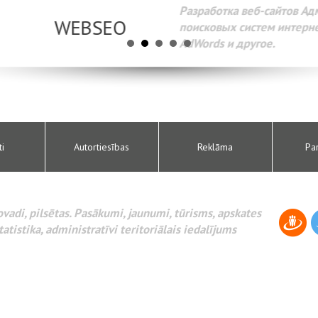
Разработка веб-сайтов Администрирование веб-сайтов. 
поисковых систем интернета. Раскрутка веб-сайтов. Рек
AdWords и другое.
ti
Autortiesības
Reklāma
Pa
novadi, pilsētas. Pasākumi, jaunumi, tūrisms, apskates
tatistika, administratīvi teritoriālais iedalījums