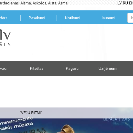
ārdadienas: Aisma, Askolds, Aista, Asma
LV
RU
E
dārs
Pasākumi
Notikumi
Jaunumi
vadi
Pilsētas
Pagasti
Uzņēmumi
"VĒJU RITMI"