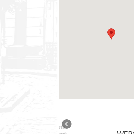
mizācija interneta
WEBSEO
etā Google AdWords