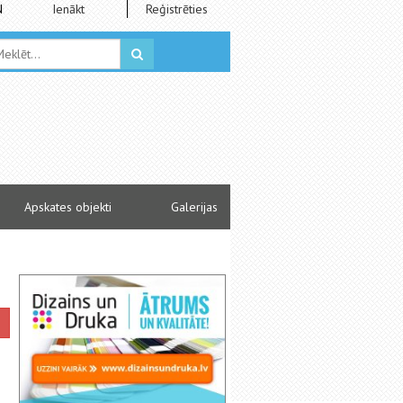
N
Ienākt
Reģistrēties
Apskates objekti
Galerijas