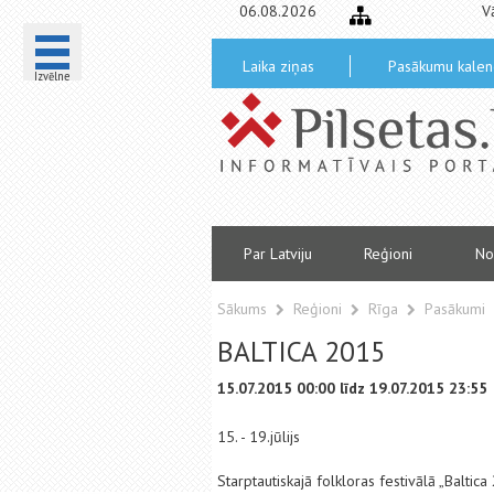
06.08.2026
V
Laika ziņas
Pasākumu kalen
Izvēlne
Par Latviju
Reģioni
No
Sākums
Reģioni
Rīga
Pasākumi
BALTICA 2015
15.07.2015 00:00 līdz 19.07.2015 23:55
15. - 19.jūlijs
Starptautiskajā folkloras festivālā „Baltic