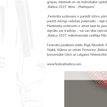
grupas, stāstnieki un citi individuālie izpil
„Baltica 2015” tēma - „Mantojums”.
„Festivāla uzdevums ir parādīt dzīvo, pārm
piemīt milzīgs radošais potenciāls – tajā
Mantinieka uzdevums ir atrast kaut ko jaunu
stiprāks par tradīciju – vai vari tikai repr
„Baltica 2015” mākslinieciskā vadītāja Mā
Festivāla pasākumi notiks Rīgā, Rēzeknē, Ai
Viļakā, Viļānos un citviet. Pirmoreiz „Balti
koncertzālē Cēsīs un Latgales Vēstniecībā „
www.festivalbaltica.com