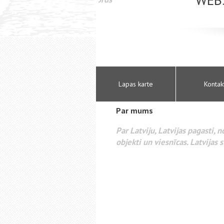
Lapas karte
Kontak
Par mums
Par Latviju, Latvijas pagasti, 
objekti un viesnīcas. Latvijas s