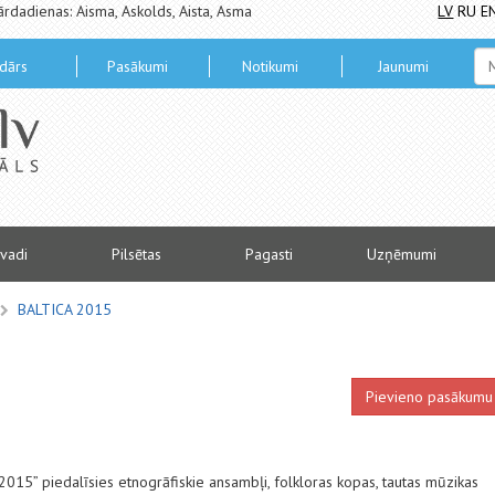
ārdadienas: Aisma, Askolds, Aista, Asma
LV
RU
E
dārs
Pasākumi
Notikumi
Jaunumi
vadi
Pilsētas
Pagasti
Uzņēmumi
BALTICA 2015
Pievieno pasākumu
a 2015” piedalīsies etnogrāfiskie ansambļi, folkloras kopas, tautas mūzikas