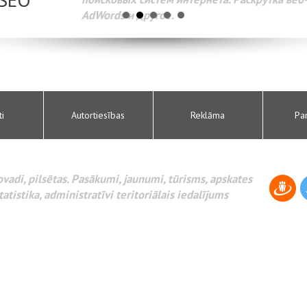
AdWords и другое.
ti
Autortiesības
Reklāma
Pa
novadi, pilsētas. Pasākumi, jaunumi, tūrisms, apskates
tatistika, administratīvi teritoriālais iedalījums