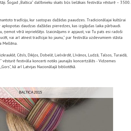
dītāji. Šogad „Baltica” dalībnieku skaits būs lielākais festivāla vēsturē – 3500.
antoto tradīciju, kur sastopas dažādas paaudzes. Tradicionālajai kultūrai
 ir apkopotas daudzas dažādas pieredzes, kas izgājušas laika pārbaudi.
, ņemot vērā iepriekšējo. Izaicinājums ir apjaust, vai Tu pats esi radoši
oducēt, vai arī atnest tradīcijai ko jaunu,” par festivāla uzdevumiem stāsta
ra Mellēna.
zkrauklē, Cēsīs, Dikļos, Dobelē, Lielvārdē, Līvānos, Ludzā, Talsos, Turaidā,
ca” vēsturē festivāla koncerti notiks jaunajās koncertzālēs - Vidzemes
Gors”, kā arī Latvijas Nacionālajā bibliotēkā.
BALTICA 2015