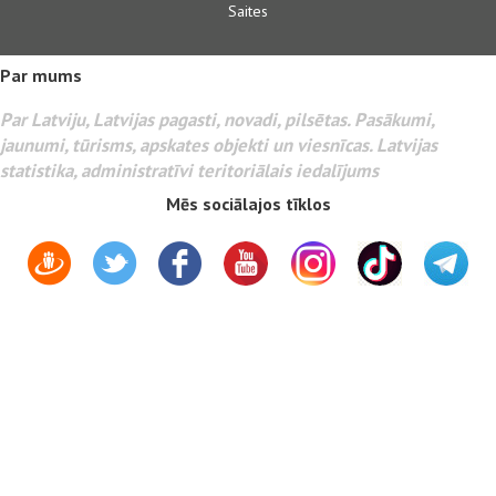
Saites
Par mums
Par Latviju, Latvijas pagasti, novadi, pilsētas. Pasākumi,
jaunumi, tūrisms, apskates objekti un viesnīcas. Latvijas
statistika, administratīvi teritoriālais iedalījums
Mēs sociālajos tīklos