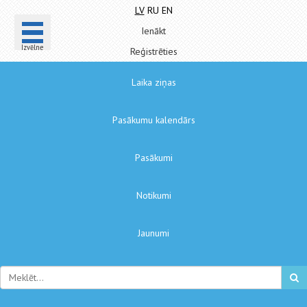
LV
RU
EN
Ienākt
Izvēlne
Reģistrēties
Laika ziņas
Pasākumu kalendārs
Pasākumi
Notikumi
Jaunumi