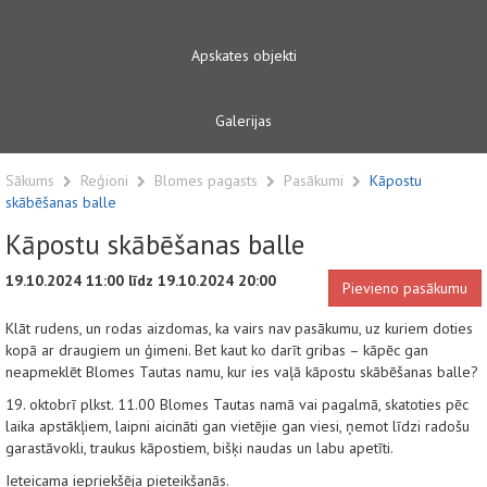
Apskates objekti
Galerijas
Sākums
Reģioni
Blomes pagasts
Pasākumi
Kāpostu
skābēšanas balle
Kāpostu skābēšanas balle
19.10.2024 11:00 līdz 19.10.2024 20:00
Pievieno pasākumu
Klāt rudens, un rodas aizdomas, ka vairs nav pasākumu, uz kuriem doties
kopā ar draugiem un ģimeni. Bet kaut ko darīt gribas – kāpēc gan
neapmeklēt Blomes Tautas namu, kur ies vaļā kāpostu skābēšanas balle?
19. oktobrī plkst. 11.00 Blomes Tautas namā vai pagalmā, skatoties pēc
laika apstākļiem, laipni aicināti gan vietējie gan viesi, ņemot līdzi radošu
garastāvokli, traukus kāpostiem, bišķi naudas un labu apetīti.
Ieteicama iepriekšēja pieteikšanās.