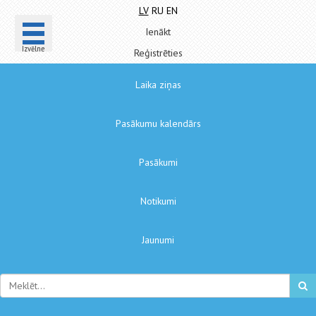
LV
RU
EN
Ienākt
Izvēlne
Reģistrēties
Laika ziņas
Pasākumu kalendārs
Pasākumi
Notikumi
Jaunumi