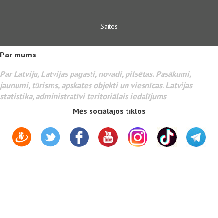
Saites
Par mums
Par Latviju, Latvijas pagasti, novadi, pilsētas. Pasākumi,
jaunumi, tūrisms, apskates objekti un viesnīcas. Latvijas
statistika, administratīvi teritoriālais iedalījums
Mēs sociālajos tīklos