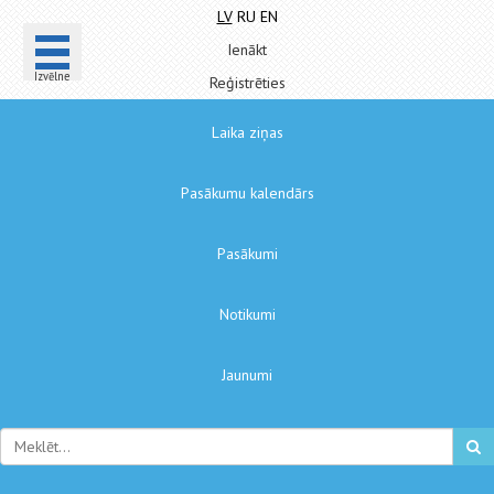
LV
RU
EN
Ienākt
Izvēlne
Reģistrēties
Laika ziņas
Pasākumu kalendārs
Pasākumi
Notikumi
Jaunumi