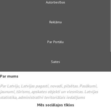
Autortiesības
Reklāma
Par Portālu
Saites
Par mums
Par Latviju, Latvijas pagasti, novadi, pilsētas. Pasākumi,
jaunumi, tūrisms, apskates objekti un viesnīcas. Latvijas
statistika, administratīvi teritoriālais iedalījums
Mēs sociālajos tīklos