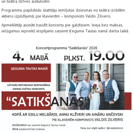
un teātra dzīves aizkulisēm.
Programmu papildinās skatītāju iemīļotas dziesmas no teātra izrādēm
aktieru izpildījumā, pie klavierēm – komponists Valdis Zilveris.
Apmeklētāji aicināti baudīt koncertu pie galdiņiem. Ieeja bez maksas,
ielūgumus iepriekš iespējams saņemt Ķeguma Tautas namā darba laikā.
Koncertprogramma “Satikšanās” 2026