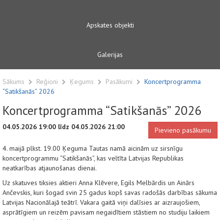
Apskates objekti
Galerijas
Sākums
Reģioni
Ķegums
Pasākumi
Koncertprogramma
“Satikšanās” 2026
Koncertprogramma “Satikšanās” 2026
04.05.2026 19:00 līdz 04.05.2026 21:00
Pievieno pasākumu
4. maijā plkst. 19.00 Ķeguma Tautas namā aicinām uz sirsnīgu
koncertprogrammu “Satikšanās”, kas veltīta Latvijas Republikas
neatkarības atjaunošanas dienai.
Uz skatuves tiksies aktieri Anna Klēvere, Egils Melbārdis un Ainārs
Ančevskis, kuri šogad svin 25 gadus kopš savas radošās darbības sākuma
Latvijas Nacionālajā teātrī. Vakara gaitā viņi dalīsies ar aizraujošiem,
asprātīgiem un reizēm pavisam negaidītiem stāstiem no studiju laikiem