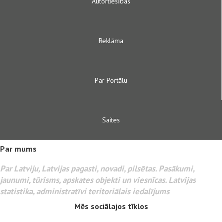
Autortiesības
Reklāma
Par Portālu
Saites
Par mums
Par Latviju, Latvijas pagasti, novadi, pilsētas. Pasākumi,
jaunumi, tūrisms, apskates objekti un viesnīcas. Latvijas
statistika, administratīvi teritoriālais iedalījums
Mēs sociālajos tīklos