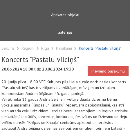
Apskates objekti
Galerijas
Sākums
Reģioni
Rīga
Pasākumi
Koncerts "Pastalu vilciņš"
Koncerts "Pastalu vilciņš"
20.06.2024 18:00 līdz 20.06.2024 19:30
Pievieno pasākumu
20. jūnijā plkst. 18.00 VEF Kultūras pils Lielajā zālē norisināsies koncerts
"Pastalu vilciņš", kas ir veltījums dziedātājam, mūziķim un izcilajam
komponistam Andrim Sējānam 45. gadu jubilejā.
Vairāk nekā 13 gadus Andris Sējāns ir veltījis daudz dziesmu bērnu
vokālā ansambļa “Knīpas un Knauķu” repertuāra papildināšanai, kas ātri
vien atrada ceļu līdz citiem Latvijas bērnu ansambļiem un ieguva atzinību
neskaitāmās izrādēs, koncertos, konkursos, festivālos un Dziesmu un deju
svētku norisēs. “Knīpas un Knauķi” centušies apkopot un ierakstos
saglabāt Andra Sējāna dziesmas sev pašiem un citiem bērniem Latvijā –