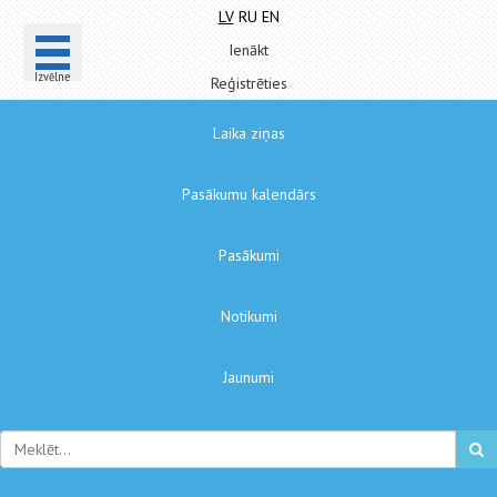
LV
RU
EN
Ienākt
Izvēlne
Reģistrēties
Laika ziņas
Pasākumu kalendārs
Pasākumi
Notikumi
Jaunumi