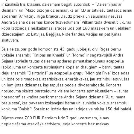
ir iznākuši trīs krāsaini, dziesmām bagāti autordiski – “Dziesmiņas ar
desiņām” un “Mazo bizoņu dziesmas”, kā arī CD ar latviešu tautasdziesmu
apdarēm “Ar vilciņu Rīgā braucu”. Daudz prieka un sajūsmas nesušas
Andra Sējāna dziesmas koncertuzvedumam “Vilkam tāda dvēselīt’’’, kuras
kopā izdziedāja neskaitāmās izrādēs līdz pat 160 mazākiem un lielākiem
dziedātājiem uz Latvijas, Beļģijas, Nīderlandes, Vācijas un pat Ķīnas
skatuvēm.
Šajā reizē, par godu komponista 45. gadu jubilejai, divi Rīgas bērnu
vokālie ansambļi “Knīpas un Knauķi” un “Momo” ir sagatavojuši Andra
Sējāna latviešu tautas dziesmu apdares pirmatskaņojumus acappella
izpildījumā un koncerta turpinājumā kopā ar draugiem – bērnu tautas
deju ansambli “Dzintariņš” un acappella grupu “Midnight Five” izdziedās
un izdejos sirsnīgākās, azartiskākās, enerģiskākās, jau atzinību ieguvušās
un iemīļotās dziesmas, kas tapušas pēdējā divdesmitgadē. Koncerta
noslēgumā skaists pārsteigums visiem koncerta apmeklētājiem – jaunas
horeogrāfijas krāšņa performance Andra Sējāna dziesmai “Ai, tu mana
brāļa sēta”, kas pavasarī izskanējusi bērnu un jauniešu vokālo ansambļu
konkursā “Balsis”! Šoreiz to izdziedās un izdejos vairāk kā 150 dalībnieki.
Biļetes cena 7,00 EUR. Bērniem līdz 3 gadu vecumam, ja nav
nepieciešama atsevišķa sēdvieta, ieeja koncertā bez maksas.