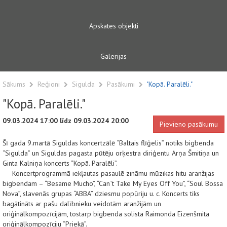
Apskates objekti
Galerijas
Sākums
Reģioni
Sigulda
Pasākumi
"Kopā. Paralēli."
"Kopā. Paralēli."
09.03.2024 17:00 līdz 09.03.2024 20:00
Pievieno pasākumu
Šī gada 9.martā
Siguldas koncertzālē “Baltais flīģelis” notiks bigbenda
“Sigulda” un Siguldas pagasta pūtēju orķestra diriģentu Arņa Šmitiņa un
Ginta Kalniņa koncerts “Kopā. Paralēli”.
Koncertprogrammā iekļautas pasaulē zināmu mūzikas hitu aranžijas
bigbendam – “Besame Mucho”, “Can`t Take My Eyes Off You”, “Soul Bossa
Nova”, slavenās grupas “ABBA” dziesmu popūriju u. c. Koncerts tiks
bagātināts ar pašu dalībnieku veidotām aranžijām un
oriģinālkompozīcijām, tostarp bigbenda solista Raimonda Eizenšmita
oriģinālkompozīciju “Priekā”.