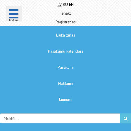
LV
RU
EN
Ienākt
Izvēlne
Reģistrēties
Laika ziņas
Pasākumu kalendārs
Pasākumi
Notikumi
Jaunumi