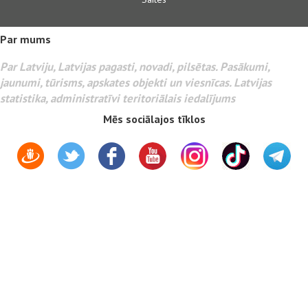
Par mums
Par Latviju, Latvijas pagasti, novadi, pilsētas. Pasākumi,
jaunumi, tūrisms, apskates objekti un viesnīcas. Latvijas
statistika, administratīvi teritoriālais iedalījums
Mēs sociālajos tīklos