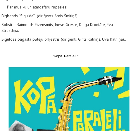
Par mūziku un atmosfēru rūpēsies:
Bigbends “Sigulda”
(diriģents
Arnis Šmitiņš
).
Solisti –
Raimonds Eizenšmits, Inese Greste, Daiga Krontāle, Eva
Strazdiņa
.
Siguldas pagasta pūtēju orķestris (diriģenti:
Gints Kalniņš, Uva Kalniņa
)..
"Kopā. Paralēli."