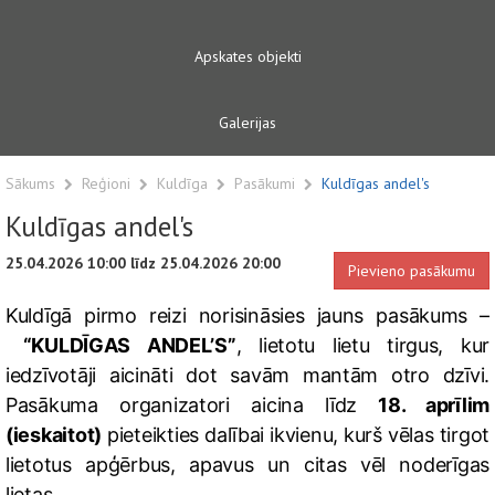
Apskates objekti
Galerijas
Sākums
Reģioni
Kuldīga
Pasākumi
Kuldīgas andel's
Kuldīgas andel's
25.04.2026 10:00 līdz 25.04.2026 20:00
Pievieno pasākumu
Kuldīgā pirmo reizi norisināsies jauns pasākums –
“KULDĪGAS ANDEL’S”
, lietotu lietu tirgus, kur
iedzīvotāji aicināti dot savām mantām otro dzīvi.
Pasākuma organizatori aicina līdz
18. aprīlim
(ieskaitot)
pieteikties dalībai ikvienu, kurš vēlas tirgot
lietotus apģērbus, apavus un citas vēl noderīgas
lietas.