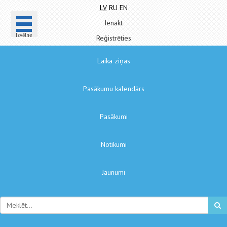
LV
RU
EN
Ienākt
Izvēlne
Reģistrēties
Laika ziņas
Pasākumu kalendārs
Pasākumi
Notikumi
Jaunumi