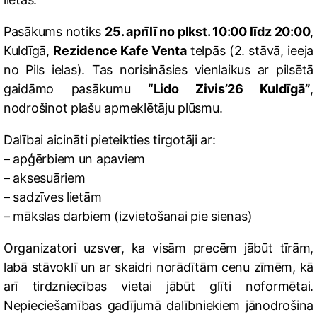
Pasākums notiks
25. aprīlī no plkst. 10:00 līdz 20:00
,
Kuldīgā,
Rezidence Kafe Venta
telpās (2. stāvā, ieeja
no Pils ielas). Tas norisināsies vienlaikus ar pilsētā
gaidāmo pasākumu
“Lido Zivis’26 Kuldīgā”
,
nodrošinot plašu apmeklētāju plūsmu.
Dalībai aicināti pieteikties tirgotāji ar:
– apģērbiem un apaviem
– aksesuāriem
– sadzīves lietām
– mākslas darbiem (izvietošanai pie sienas)
Organizatori uzsver, ka visām precēm jābūt tīrām,
labā stāvoklī un ar skaidri norādītām cenu zīmēm, kā
arī tirdzniecības vietai jābūt glīti noformētai.
Nepieciešamības gadījumā dalībniekiem jānodrošina