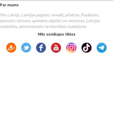
Par mums
Par Latviju, Latvijas pagasti, novadi, pilsētas. Pasākumi,
jaunumi, tūrisms, apskates objekti un viesnīcas. Latvijas
statistika, administratīvi teritoriālais iedalījums
Mēs sociālajos tīklos