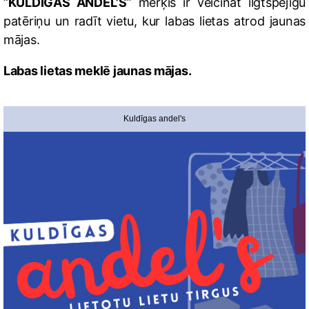
“
KULDĪGAS ANDEL’S
” mērķis ir veicināt ilgtspējīgu
patēriņu un radīt vietu, kur labas lietas atrod jaunas
mājas.
Labas lietas meklē jaunas mājas.
Kuldīgas andel's