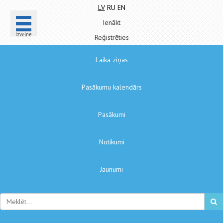
LV
RU
EN
Ienākt
Izvēlne
Reģistrēties
Laika ziņas
Pasākumu kalendārs
Pasākumi
Notikumi
Jaunumi