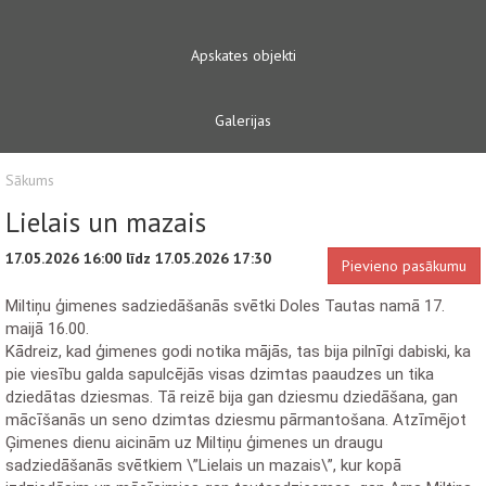
Apskates objekti
Galerijas
Sākums
Lielais un mazais
17.05.2026 16:00 līdz 17.05.2026 17:30
Pievieno pasākumu
Miltiņu ģimenes sadziedāšanās svētki Doles Tautas namā 17.
maijā 16.00.
Kādreiz, kad ģimenes godi notika mājās, tas bija pilnīgi dabiski, ka
pie viesību galda sapulcējās visas dzimtas paaudzes un tika
dziedātas dziesmas. Tā reizē bija gan dziesmu dziedāšana, gan
mācīšanās un seno dzimtas dziesmu pārmantošana. Atzīmējot
Ģimenes dienu aicinām uz Miltiņu ģimenes un draugu
sadziedāšanās svētkiem \”Lielais un mazais\”, kur kopā