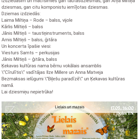
izdziedāsim un mācīsimies gan tautasdziesmas, gan Arņa Miltiņa
dziesmas, gan citu komponistu iemīļotas dziesmas.
Dziemas izdziedās:
Laima Miltiņa – Rode – balss, vijole
Kārlis Miltiņš – balss
Jānis Miltiņš – taustiņinstruments, balss
Arnis Miltiņš – balss, ģitāra
Un koncerta īpašie viesi:
Viesturs Samts – perkusijas
Jānis Miltiņš – ģitāra, balss
Ķekavas kultūras nama bērnu vokālais ansamblis
\”Cīrulītis\” vadītājas Ilze Millere un Anna Matveja
Bezmaksas ielūgumi \”Biļešu paradīzē\” un Ķekavas kultūras
namā.
Lai dziesmiņu nepietrūka!
Lielais un mazais