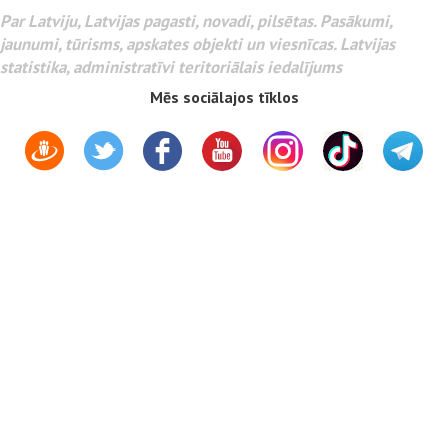
Par Latviju, Latvijas pagasti, novadi, pilsētas. Pasākumi,
jaunumi, tūrisms, apskates objekti un viesnīcas. Latvijas
statistika, administratīvi teritoriālais iedalījums
Mēs sociālajos tīklos