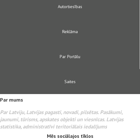
Autortiesības
Reklāma
Par Portālu
Saites
Par mums
Par Latviju, Latvijas pagasti, novadi, pilsētas. Pasākumi,
jaunumi, tūrisms, apskates objekti un viesnīcas. Latvijas
statistika, administratīvi teritoriālais iedalījums
Mēs sociālajos tīklos