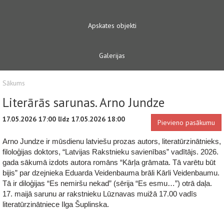
Apskates objekti
Galerijas
Sākums
Literārās sarunas. Arno Jundze
17.05.2026 17:00 līdz 17.05.2026 18:00
Pievieno pasākumu
Arno Jundze ir mūsdienu latviešu prozas autors, literatūrzinātnieks,
filoloģijas doktors, “Latvijas Rakstnieku savienības” vadītājs. 2026.
gada sākumā izdots autora romāns “Kārļa grāmata. Tā varētu būt
bijis” par dzejnieka Eduarda Veidenbauma brāli Kārli Veidenbaumu.
Tā ir diloģijas “Es nemiršu nekad” (sērija “Es esmu…”) otrā daļa.
17. maijā sarunu
ar rakstnieku
Lūznavas muižā
17.00
vadīs
literatūrzinātniece Ilga Šuplinska.