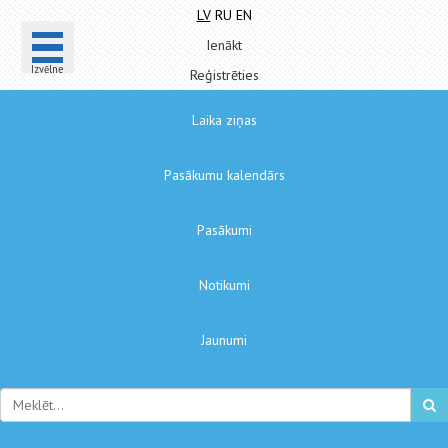
LV
RU
EN
Ienākt
Izvēlne
Reģistrēties
Laika ziņas
Pasākumu kalendārs
Pasākumi
Notikumi
Jaunumi