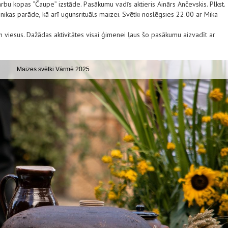
bu kopas “Čaupe” izstāde. Pasākumu vadīs aktieris Ainārs Ančevskis. Plkst.
nikas parāde, kā arī ugunsrituāls maizei. Svētki noslēgsies 22.00 ar Mika
 viesus. Dažādas aktivitātes visai ģimenei ļaus šo pasākumu aizvadīt ar
Maizes svētki Vārmē 2025