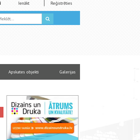
N
Ienākt
Reģistrēties
Apskates objekti
Galerijas