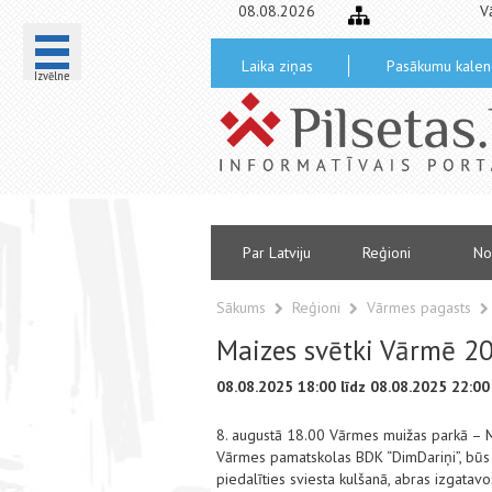
08.08.2026
V
Laika ziņas
Pasākumu kalen
Izvēlne
Par Latviju
Reģioni
No
Sākums
Reģioni
Vārmes pagasts
Maizes svētki Vārmē 2
08.08.2025 18:00 līdz 08.08.2025 22:00
8. augustā 18.00 Vārmes muižas parkā – Mai
Vārmes pamatskolas BDK “DimDariņi”, būs a
piedalīties sviesta kulšanā, abras izgatav