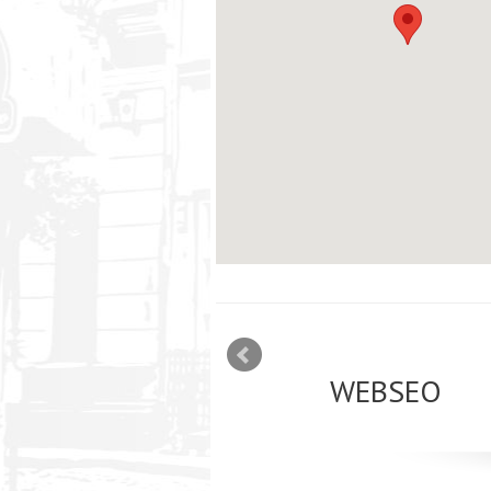
mizācija interneta
WEBSEO
etā Google AdWords