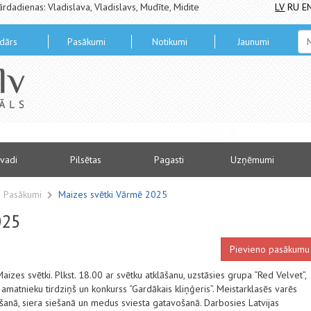
ārdadienas: Vladislava, Vladislavs, Mudīte, Midite
LV
RU
E
dārs
Pasākumi
Notikumi
Jaunumi
vadi
Pilsētas
Pagasti
Uzņēmumi
Pasākumi
Maizes svētki Vārmē 2025
025
Pievieno pasākumu
zes svētki. Plkst. 18.00 ar svētku atklāšanu, uzstāsies grupa “Red Velvet”,
matnieku tirdziņš un konkurss “Gardākais kliņģeris”. Meistarklasēs varēs
ošanā, siera siešanā un medus sviesta gatavošanā. Darbosies Latvijas