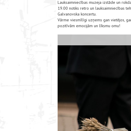
Lauksaimniecības muzeja izstāde un rokdar
19.00 notiks retro un lauksaimniecības teh
Galvanovska koncertu.
Vārme viesmīlīgi uzņems gan vietējos, gan
pozitīvām emocijām un līksmu omu!