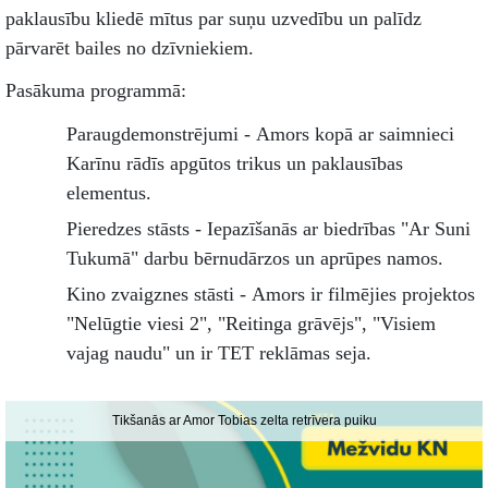
paklausību kliedē mītus par suņu uzvedību un palīdz
pārvarēt bailes no dzīvniekiem.
Pasākuma programmā:
Paraugdemonstrējumi - Amors kopā ar saimnieci
Karīnu rādīs apgūtos trikus un paklausības
elementus.
Pieredzes stāsts - Iepazīšanās ar biedrības "Ar Suni
Tukumā" darbu bērnudārzos un aprūpes namos.
Kino zvaigznes stāsti - Amors ir filmējies projektos
"Nelūgtie viesi 2", "Reitinga grāvējs", "Visiem
vajag naudu" un ir TET reklāmas seja.
Tikšanās ar Amor Tobias zelta retrīvera puiku