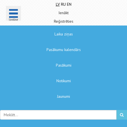
LV
RU
EN
Ienākt
Izvēlne
Reģistrēties
Laika ziņas
Pasākumu kalendārs
Pasākumi
Notikumi
Jaunumi