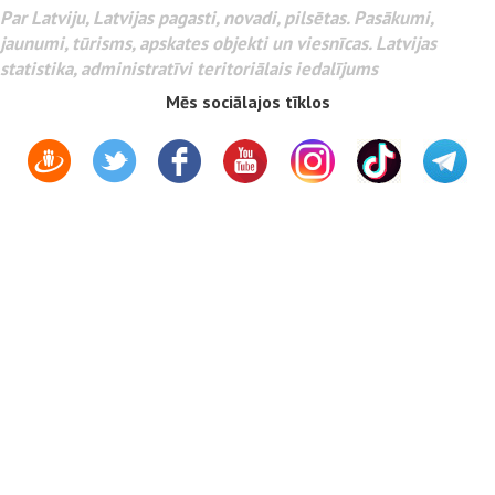
Par Latviju, Latvijas pagasti, novadi, pilsētas. Pasākumi,
jaunumi, tūrisms, apskates objekti un viesnīcas. Latvijas
statistika, administratīvi teritoriālais iedalījums
Mēs sociālajos tīklos