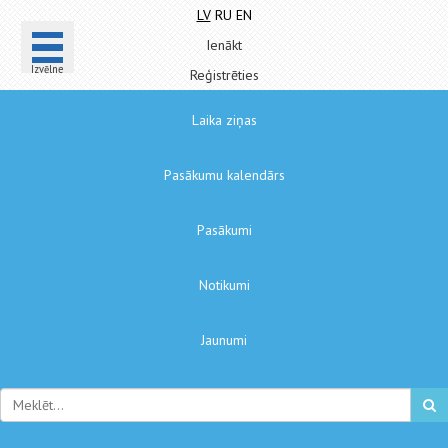
LV
RU
EN
Ienākt
Izvēlne
Reģistrēties
Laika ziņas
Pasākumu kalendārs
Pasākumi
Notikumi
Jaunumi