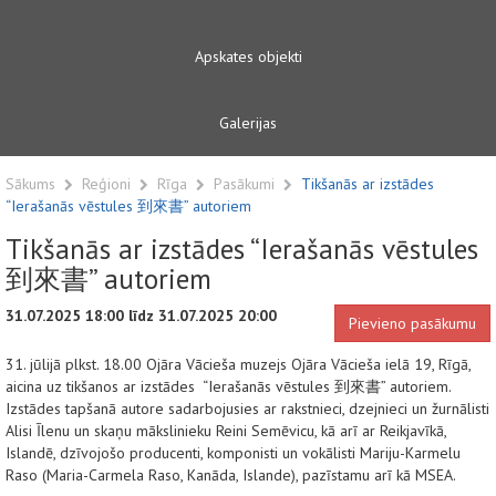
Apskates objekti
Galerijas
Sākums
Reģioni
Rīga
Pasākumi
Tikšanās ar izstādes
“Ierašanās vēstules 到來書” autoriem
Tikšanās ar izstādes “Ierašanās vēstules
到來書” autoriem
31.07.2025 18:00 līdz 31.07.2025 20:00
Pievieno pasākumu
31. jūlijā plkst. 18.00 Ojāra Vācieša muzejs Ojāra Vācieša ielā 19, Rīgā,
aicina uz tikšanos ar izstādes “Ierašanās vēstules 到來書” autoriem.
Izstādes tapšanā autore sadarbojusies ar rakstnieci, dzejnieci un žurnālisti
Alisi Īlenu un skaņu mākslinieku Reini Semēvicu, kā arī ar Reikjavīkā,
Islandē, dzīvojošo producenti, komponisti un vokālisti Mariju-Karmelu
Raso (Maria-Carmela Raso, Kanāda, Islande), pazīstamu arī kā MSEA.