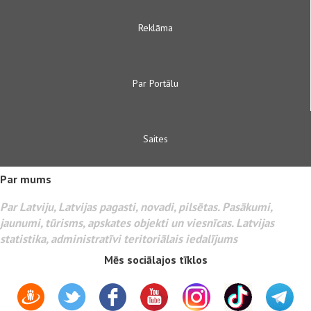
Reklāma
Par Portālu
Saites
Par mums
Par Latviju, Latvijas pagasti, novadi, pilsētas. Pasākumi,
jaunumi, tūrisms, apskates objekti un viesnīcas. Latvijas
statistika, administratīvi teritoriālais iedalījums
Mēs sociālajos tīklos