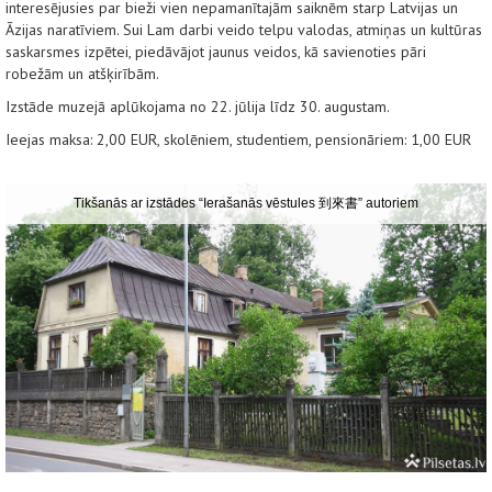
interesējusies par bieži vien nepamanītajām saiknēm starp Latvijas un
Āzijas naratīviem. Sui Lam darbi veido telpu valodas, atmiņas un kultūras
saskarsmes izpētei, piedāvājot jaunus veidos, kā savienoties pāri
robežām un atšķirībām.
Izstāde muzejā aplūkojama no 22. jūlija līdz 30. augustam.
Ieejas maksa: 2,00 EUR, skolēniem, studentiem, pensionāriem: 1,00 EUR
Tikšanās ar izstādes “Ierašanās vēstules 到來書” autoriem