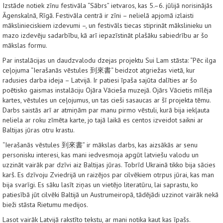
Izstāde notiek zīnu festivāla “Sābrs” ietvaros, kas 5.–6. jūlijā norisinājās
Āgenskalnā, Rīgā. Festivāla centrā ir zīni – nelielā apjomā izlaisti
mākslinieciskiem izdevumi –, un festivāls tiecas stiprināt mākslinieku un
mazo izdevēju sadarbību, kā arī iepazīstināt plašāku sabiedrību ar šo
mākslas formu.
Par instalācijas un daudzvalodu dzejas projektu Sui Lam stāsta: “Pēc ilga
ceļojuma “Ierašanās vēstules 到來書“ beidzot atgriežas vietā, kur
radusies darba ideja – Latvijā. Ir patiesi īpaša sajūta dalīties ar šo
poētisko gaismas instalāciju Ojāra Vācieša muzejā. Ojārs Vācietis mīlēja
kartes, vēstules un ceļojumus, un tas cieši sasaucas ar šī projekta tēmu.
Darbs saistās arī ar atmiņām par manu pirmo vēstuli, kurā bija iekļauta
neliela ar roku zīmēta karte, jo tajā laikā es centos izveidot saikni ar
Baltijas jūras otru krastu.
“Ierašanās vēstules 到來書” ir mākslas darbs, kas aizsākās ar senu
personisku interesi, kas mani iedvesmoja apgūt latviešu valodu un
uzzināt vairāk par dzīvi aiz Baltijas jūras. Tobrīd Ukrainā tikko bija sācies
karš. Es dzīvoju Zviedrijā un raizējos par cilvēkiem otrpus jūrai, kas man
bija svarīgi. Es sāku lasīt ziņas un vietējo literatūru, lai saprastu, ko
patiesībā jūt cilvēki Baltijā un Austrumeiropā, tādējādi uzzinot vairāk nekā
bieži stāsta Rietumu medijos.
Lasot vairāk Latvijā rakstīto tekstu, ar mani notika kaut kas īpašs.