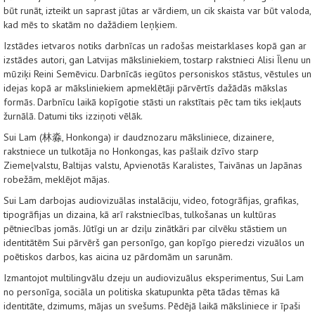
būt runāt, izteikt un saprast jūtas ar vārdiem, un cik skaista var būt valoda,
kad mēs to skatām no dažādiem leņķiem.
Izstādes ietvaros notiks darbnīcas un radošas meistarklases kopā gan ar
izstādes autori, gan Latvijas māksliniekiem, tostarp rakstnieci Alisi Īlenu un
mūziķi Reini Semēvicu. Darbnīcās iegūtos personiskos stāstus, vēstules un
idejas kopā ar māksliniekiem apmeklētāji pārvērtīs dažādās mākslas
formās. Darbnīcu laikā kopīgotie stāsti un rakstītais pēc tam tiks iekļauts
žurnālā. Datumi tiks izziņoti vēlāk.
Sui Lam (林淼, Honkonga) ir daudznozaru māksliniece, dizainere,
rakstniece un tulkotāja no Honkongas, kas pašlaik dzīvo starp
Ziemeļvalstu, Baltijas valstu, Apvienotās Karalistes, Taivānas un Japānas
robežām, meklējot mājas.
Sui Lam darbojas audiovizuālas instalāciju, video, fotogrāfijas, grafikas,
tipogrāfijas un dizaina, kā arī rakstniecības, tulkošanas un kultūras
pētniecības jomās. Jūtīgi un ar dziļu zinātkāri par cilvēku stāstiem un
identitātēm Sui pārvērš gan personīgo, gan kopīgo pieredzi vizuālos un
poētiskos darbos, kas aicina uz pārdomām un sarunām.
Izmantojot multilingvālu dzeju un audiovizuālus eksperimentus, Sui Lam
no personīga, sociāla un politiska skatupunkta pēta tādas tēmas kā
identitāte, dzimums, mājas un svešums. Pēdējā laikā māksliniece ir īpaši