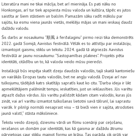
Literatūra mani ne tikai mācīja, bet arī mierināja. Es pati nāku no
Honkongas, arī tur tiek apspiesta mūsu valoda un kultūra, tāpēc es jutos
saistīta ar šiem stāstiem un balsīm. Pamazām sāku radīt mākslu par
sajūtu, ka esmu viena jaunās vietās, meklēju mājas un mani ieskauj daudz
dažādu valodu.
Šis darbs ar nosaukumu “順風 á ferðalaginu” pirmo reizi tika demonstrēts
2022. gadā Somijā, Aavistus festivālā. Vēlāk es to attīstīju par instalāciju,
izmantojot gaismu, stiklu un tekstu. 2024. gadā tā atgriezās Aavistus
festivālā ar jaunu nosaukumu: “Sastopamības plaknes”. Projekts pēta
identitāti, citādību un to, kā valoda veido mūsu pieredzi.
Instalācijā būs iespēja skatīt dzeju daudzās valodās, tajā skaitā kantoniešu
un vairākās Eiropas tautu valodās, bet ne angļu valodā. Dzejai arī nav
tulkojumu, tādējādi katrs skatītājs sapratīs kaut ko citu. “Darba ideja ir likt
apmeklētājiem palēnināt tempu, ieskatīties, just un ieklausīties. Jūs varētu
atpazīt dažus vārdus. Jūs varētu palīdzēt kādam citam valodās, kuras jūs
zināt, vai arī varētu izmantot tulkošanas lietotni savā tālrunī, lai saprastu
vairāk. Ir pilnīgi normāli nesaprast visu – tā bieži vien ir sajūta, atrodoties
jaunā valstī,” stāsta māksliniece.
Tekstu veido dzejoļi, dziesmu vārdi un filmu scenāriji par ceļošanu,
ierašanos un domām par identitāti, kas kā gaisma ar dažādu ātrumu
pārvietojas caur stiklu, mainot formu un krāsu. Tas parāda, cik grūti var