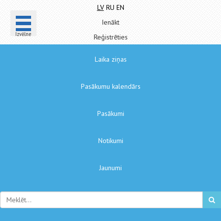
LV
RU
EN
Ienākt
Izvēlne
Reģistrēties
Laika ziņas
Pasākumu kalendārs
Pasākumi
Notikumi
Jaunumi