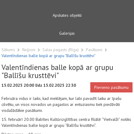
Apskates objekti
Galerijas
Sākums
Reģioni
Salas pagasts (Rīga)
Pasākumi
Valentīndienas balle kopā ar grupu "Ballīšu krusttēvi"
Valentīndienas balle kopā ar grupu
"Ballīšu krusttēvi"
15.02.2025 20:00 līdz 15.02.2025 22:30
Pievieno pasākumu
Februāra vidus ir laiks, kad meklējam, kur labi pavadīt laiku ar īpašu
cilvēku, un visos novados un pagastos ar entuziasmu tiek piedāvāti
visdažādākie pasākumi.
15. februārī 20.00 Babītes Kultūrizglītības centra filiālē “Vietvalži” notiks
Valentīndienas balle kopā ar grupu “Ballīšu krusttēvi”.