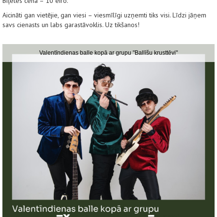
Biļetes cena – 10 eiro.
Aicināti gan vietējie, gan viesi – viesmīlīgi uzņemti tiks visi. Līdzi jāņem
savs cienasts un labs garastāvoklis. Uz tikšanos!
Valentīndienas balle kopā ar grupu "Ballīšu krusttēvi"