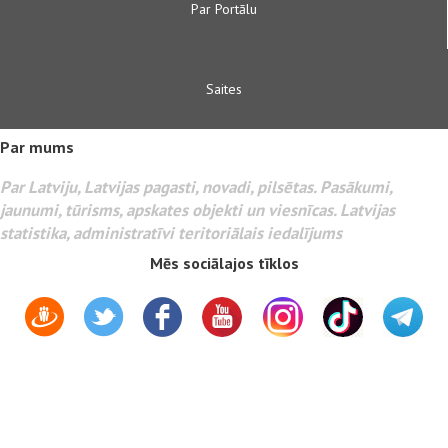
Par Portālu
Saites
Par mums
Par Latviju, Latvijas pagasti, novadi, pilsētas. Pasākumi,
jaunumi, tūrisms, apskates objekti un viesnīcas. Latvijas
statistika, administratīvi teritoriālais iedalījums
Mēs sociālajos tīklos