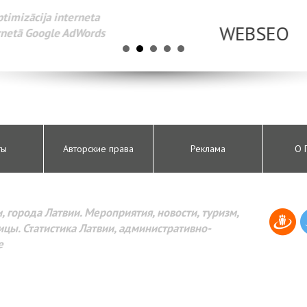
Разработка веб-сайтов Администрирование веб-сайтов. 
поисковых систем интернета. Раскрутка веб-сайтов. Рек
AdWords и другое.
ты
Авторские права
Реклама
О 
, города Латвии. Мероприятия, новости, туризм,
цы. Статистика Латвии, административно-
е