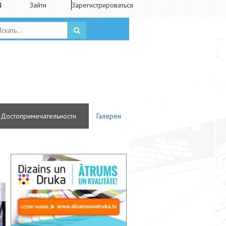
N
Зайти
Зарегистрироваться
Достопримечательности
Галереи
Sarkankalna slimnīca