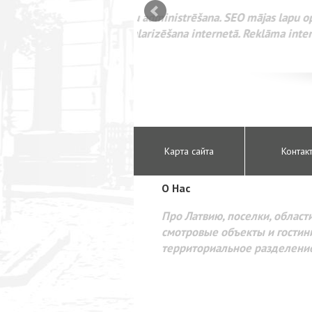
mizācija interneta
WEBSEO
etā Google AdWords
Карта сайта
Контак
O Hac
Про Латвию, поселки, области
смотровые объекты и гостини
территориальное разделени