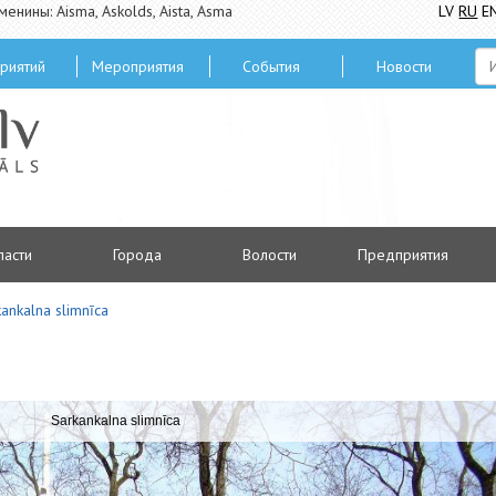
менины: Aisma, Askolds, Aista, Asma
LV
RU
E
риятий
Мероприятия
Cобытия
Hовости
ласти
Городa
Волости
Предприятия
ankalna slimnīca
Sarkankalna slimnīca