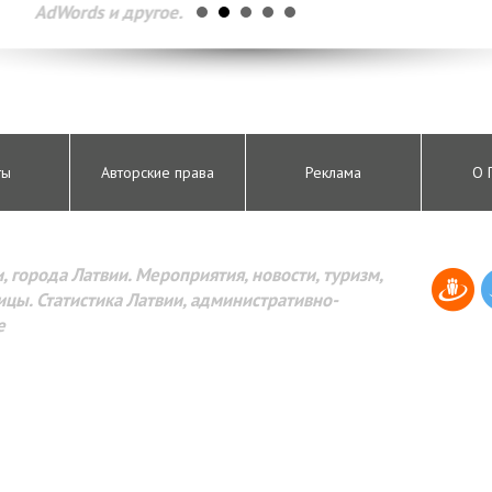
AdWords и другое.
ты
Авторские права
Реклама
О 
, города Латвии. Мероприятия, новости, туризм,
цы. Статистика Латвии, административно-
е