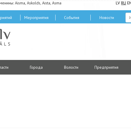
менины: Aisma, Askolds, Aista, Asma
LV
RU
E
риятий
Мероприятия
Cобытия
Hовости
ласти
Городa
Волости
Предприятия