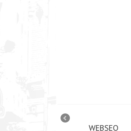
mizācija interneta
WEBSEO
etā Google AdWords