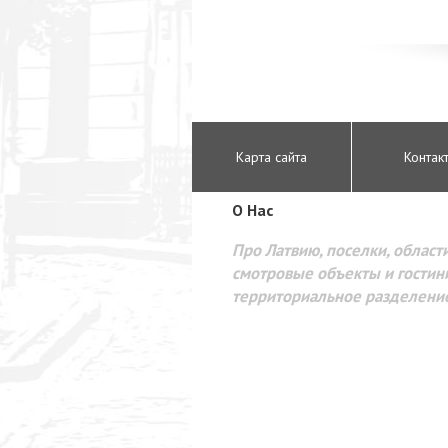
Карта сайта
Контак
O Hac
Про Латвию, поселки, области
смотровые объекты и гостини
территориальное разделени