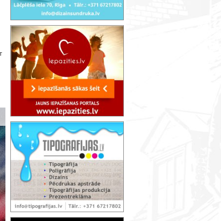
т
Раскрытие: музыкально-живописное в