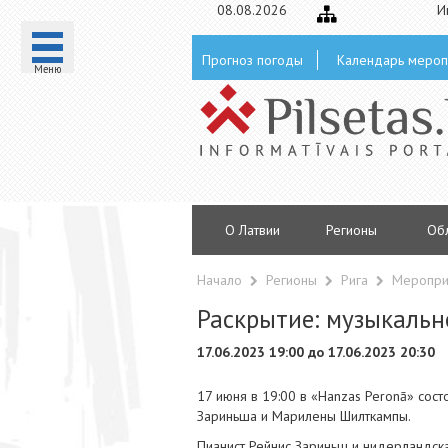
08.08.2026
И
Прогноз погоды
Календарь мероп
Mеню
О Латвии
Регионы
Oб
Начало
Регионы
Рига
Меропри
Раскрытие: музыкаль
17.06.2023 19:00 до 17.06.2023 20:30
17 июня в 19:00 в «Hanzas Peronā» сос
Зариньша и Марилены Шилткампы.
Пианист Рейнис Зариньш и нидерландск