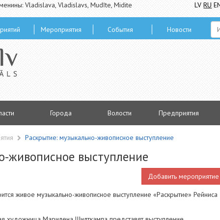
менины: Vladislava, Vladislavs, Mudīte, Midite
LV
RU
E
риятий
Мероприятия
Cобытия
Hовости
ласти
Городa
Волости
Предприятия
ятия
Раскрытие: музыкально-живописное выступление
но-живописное выступление
Добавить мероприятие
тоится живое музыкально-живописное выступление «Раскрытие» Рейниса
ая художница Марилена Шилткампа представят выступление,