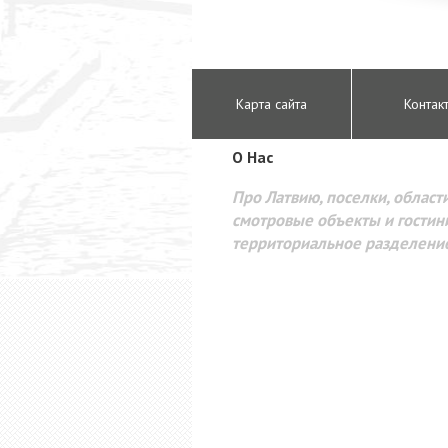
Карта сайта
Контак
O Hac
Про Латвию, поселки, области
смотровые объекты и гостини
территориальное разделени