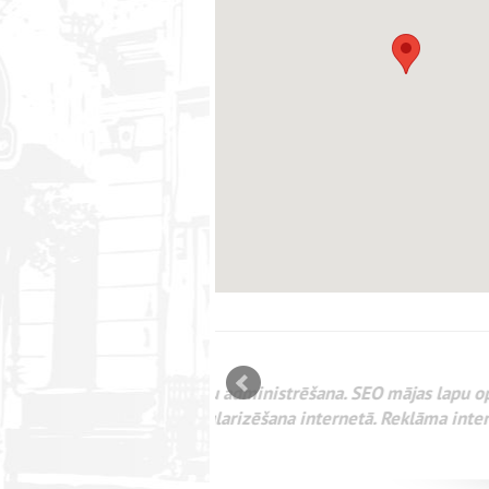
mizācija interneta
WEBSEO
etā Google AdWords