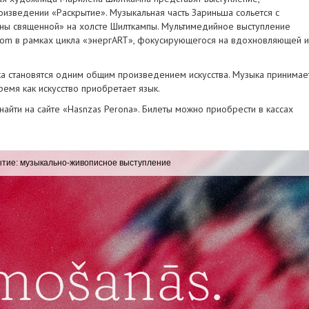
изведении «Раскрытие». Музыкальная часть Зариньша сольется с
сны священной» на холсте Шилткампы. Мультимедийное выступление
y.com в рамках цикла «энергART», фокусирующегося на вдохновляющей и
ка становятся одним общим произведением искусства. Музыка принимае
ремя как искусство приобретает язык.
ти на сайте «Hasnzas Perona». Билеты можно приобрести в кассах
тие: музыкально-живописное выступление