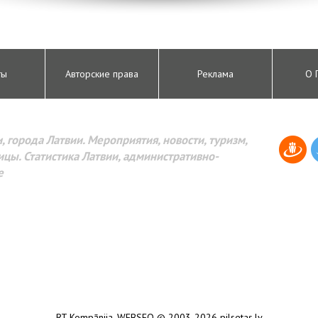
ты
Авторские права
Реклама
О 
, города Латвии. Мероприятия, новости, туризм,
цы. Статистика Латвии, административно-
е
RT Kompānija
,
WEBSEO
© 2003-2026 pilsetas.lv