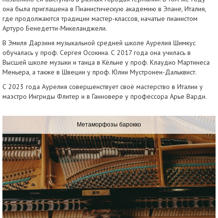
она была приглашена в Пианистическую академию в Эпане, Италия,
где продолжаются традиции мастер-классов, начатые пианистом
Артуро Бенедетти-Микеланджели.
В Эмиля Дарзиня музыкальной средней школе Аурелия Шимкус
обучалась у проф. Сергея Осокина. С 2017 года она училась в
Высшей школе музыки и танца в Кёльне у проф. Клаудио Мартинеса
Меньера, а также в Швеции у проф. Юлии Мустронен-Дальквист.
С 2023 года Аурелия совершенствует своё мастерство в Италии у
маэстро Ингриды Флитер и в Ганновере у профессора Арье Варди.
Метаморфозы барокко