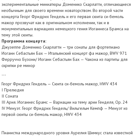
экспериментальные миниатюры Доменико Скарлатти, отличающиеся
необычным для своего времени новаторством. Во второй части
концерта Георг Фридрих Гендель и его первая сюита си-бемоль
мажор прозвучат как в оригинальном исполнении, так и в
монументальных вариациях немецкого гения Иоганнеса Брамса на
тему этой сюиты.
Программа концерта:
Джузеппе Доменико Скарлатти — три сонаты для фортепиано
Иоганн Себастьян Бах — Итальянский концерт фа мажор, BWV 971
Ферруччо Бузони/ Иоганн Себастьян Бах — Чакона из партиты для
скрипки ре минор
---
Георг Фридрих Гендель — Сюита си-бемоль мажор, HWV 434
I Прелюдия
II Соната
III Ария. Иоганнес Брамс — Вариации на тему арии Генделя, Op. 24
IV Менуэт. Георг Фридрих Гендель/ Вильгельм Кемпф — Менуэт из
первой сюиты си-бемоль мажор, HWV 434
Пианистка международного уровня Аурелия Шимкус стала известной