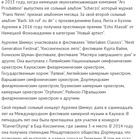
в 2013 году, когда немецкая звукозаписывающая компания “Ars
Produktion” выпустила её сольный альбом “Scherzo”, который журнал
“Piano News” признал альбомом месяца. За свой второй сольный
альбом “Bach. Ich ruf’ zu dir” с произведениями Баха, Листа и Бузони
Аурелия в 2016 году получила престижную премию “Echo Klassik” от
Немецкой Фоноакадемии в категории “Новый артист”.
Аурелия Шимкус участвовала в фестивалях “Interlaken Classics”, “Next
Generation Festival”, “Киссенгенское лето”, фестивале Курта Вайля,
Боннском Шуман-фестивале, фестивале “Мастера завтрашнего дня” и
других. Она выступала с Латвийским Национальным симфоническим
оркестром, Каунасским филармоническим оркестром,
Государственным хором “Латвия”, Английским камерным оркестром,
Варшавским симфоническим оркестром, Дортмундским
филармоническим оркестром, Грузинским камерным оркестром,
камерным оркестром “Orpheum”, Рейнско-Пфальцским
филармоническим оркестром и другими.
Свой первый сольный концерт Аурелия Шимкус дала в одиннадцать
лет на Международном фестивале камерной музыки в Каунасе. В
пятнадцать лет она была приглашена для участия в конкурсе
“KlavierOlymp” в Бад-Киссингене, где заняла 3-е место. В 2014 году
она получила стипендию Моцартовского общества Дортмунда, что
позволило ей выступать в разных городах Германии. В том же году