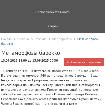
Достопримечательности
Галереи
Начало
Регионы
Резекне
Мероприятия
Метаморфозы
барокко
Метаморфозы барокко
13.09.2025 18:00 до 13.09.2025 20:30
Добавить мероприятие
13 сентября в 18:00
в Латгальском посольстве GORS, в малом зале.
В этом году мир отмечает 340-летие трех гениев барокко — Баха,
Генделя и Скарлатти. Программа посвящена не только этим
композиторам, но и приглашает слушателей испытать метаморфозы
их музыки в эпоху романтизма. Прозвучит известный, но несколько
забытый в концертных залах Латвии Итальянский концерт Иоганна
Себастьяна Баха, романтическая фантазия Ферруччо Бузони на тему
Чаконы Баха из второй партиты для скрипки, а также