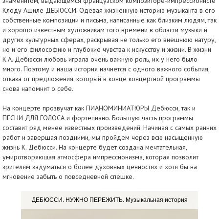
знаменитом, выдающемся французском композиторе-импрессионисте
Клоду Ашиле ДЕБЮССИ. Одевая жизненную историю музыканта в его
собственные композиции и письма, написанные как близким людям, так
и хорошо известным художникам того времени в области музыки и
других культурных сферах, раскрывая не только его внешнюю натуру,
но и его философию и глубокие чувства к искусству и жизни. В жизни
К.А. Дебюсси любовь играла очень важную роль, их у него было
много. Поэтому и наша история начнется с одного важного события,
отказа от предложения, который в конце концертной программы
снова напомнит о себе.
На концерте прозвучат как ПИАНОМИНИАТЮРЫ Дебюсси, так и
ПЕСНИ ДЛЯ ГОЛОСА и фортепиано. Большую часть программы
составит ряд менее известных произведений. Начиная с самых ранних
работ и завершая поздними, мы пройдем через всю насыщенную
жизнь К. Дебюсси. На концерте будет создана мечтательная,
умиротворяющая атмосфера импрессионизма, которая позволит
зрителям задуматься о более духовных ценностях и хотя бы на
мгновение забыть о повседневной спешке.
ДЕБЮССИ. НУЖНО ПЕРЕЖИТЬ. Музыкальная история