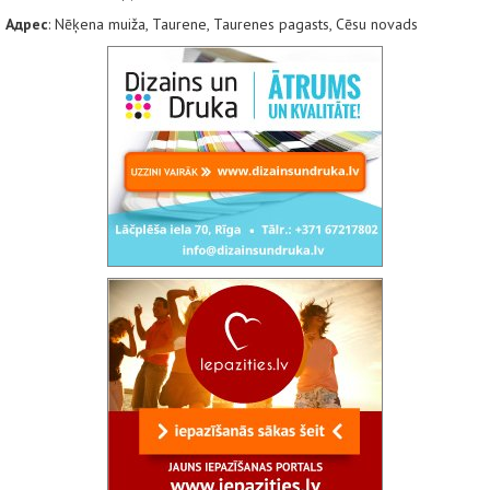
Адрес
: Nēķena muiža, Taurene, Taurenes pagasts, Cēsu novads