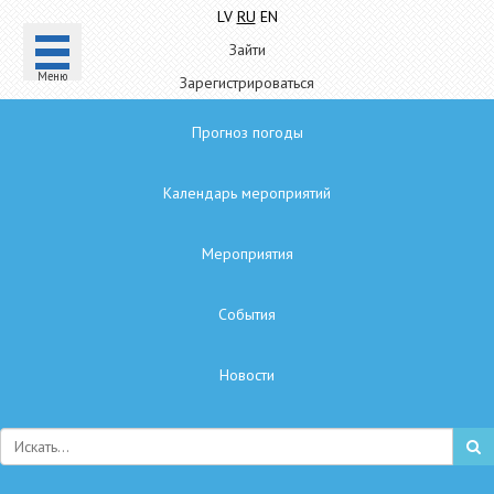
LV
RU
EN
Зайти
Mеню
Зарегистрироваться
Прогноз погоды
Календарь мероприятий
Мероприятия
Cобытия
Hовости