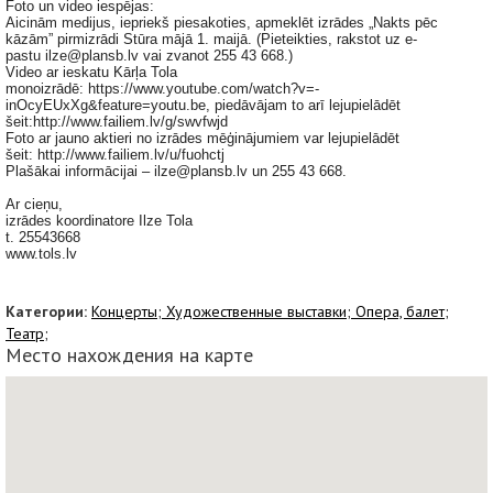
Foto un video iespējas:
Aicinām medijus, iepriekš piesakoties, apmeklēt izrādes „Nakts pēc
kāzām” pirmizrādi Stūra mājā 1. maijā. (Pieteikties, rakstot uz e-
pastu ilze@plansb.lv vai zvanot 255 43 668.)
Video ar ieskatu Kārļa Tola
monoizrādē: https://www.youtube.com/watch?v=-
inOcyEUxXg&feature=youtu.be, piedāvājam to arī lejupielādēt
šeit:http://www.failiem.lv/g/swvfwjd
Foto ar jauno aktieri no izrādes mēģinājumiem var lejupielādēt
šeit: http://www.failiem.lv/u/fuohctj
Plašākai informācijai – ilze@plansb.lv un 255 43 668.
Ar cieņu,
izrādes koordinatore Ilze Tola
t. 25543668
www.tols.lv
Категории:
Концерты;
Художественные выставки;
Опера, балет;
Театр;
Место нахождения на карте