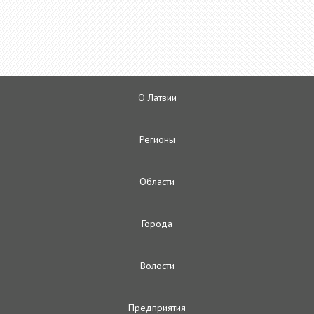
О Латвии
Регионы
Oбласти
Городa
Волости
Предприятия