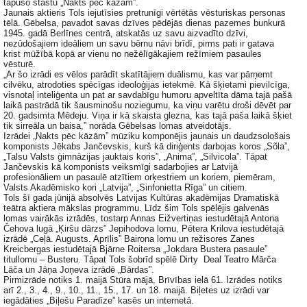
tapušo stāstu „Nakts pēc kāzām”.
Jaunais aktieris Tols iejutīsies pretrunīgi vērtētās vēsturiskas personas
tēlā. Gēbelsa, pavadot savas dzīves pēdējās dienas pazemes bunkurā
1945. gadā Berlīnes centrā, atskatās uz savu aizvadīto dzīvi,
nezūdošajiem ideāliem un savu bērnu nāvi brīdī, pirms pati ir gatava
krist mūžībā kopā ar vienu no nežēlīgākajiem režīmiem pasaules
vēsturē.
„Ar šo izrādi es vēlos parādīt skatītājiem duālismu, kas var pārņemt
cilvēku, atrodoties spēcīgas ideoloģijas ietekmē. Kā šķietami pievilcīga,
visnotaļ inteliģenta un pat ar savdabīgu humoru apveltīta dāma tajā pašā
laikā pastrādā tik šausminošu noziegumu, ka viņu varētu droši dēvēt par
20. gadsimta Mēdeju. Viņa ir kā skaista glezna, kas tajā paša laikā šķiet
tik sirreāla un baisa,” norāda Gēbelsas lomas atveidotājs.
Izrādei „Nakts pēc kāzām” mūziku komponējis jaunais un daudzsološais
komponists Jēkabs Jančevskis, kurš kā diriģents darbojas koros „Sõla”,
„Talsu Valsts ģimnāzijas jauktais koris”, „Anima”, „Silvicola”. Tāpat
Jančevskis kā komponists veiksmīgi sadarbojies ar Latvijā
profesionāliem un pasaulē atzītiem orķestriem un koriem, piemēram,
Valsts Akadēmisko kori „Latvija”, „Sinfonietta Rīga” un citiem.
Tols šī gada jūnijā absolvēs Latvijas Kultūras akadēmijas Dramatiskā
teātra aktiera mākslas programmu. Līdz šim Tols spēlējis galvenās
lomas vairākās izrādēs, tostarp Annas Eižvertiņas iestudētajā Antona
Čehova lugā „Ķiršu dārzs” Jepihodova lomu, Pētera Krilova iestudētajā
izrādē „Ceļā. Augusts. Aprīlis” Bairona lomu un režisores Zanes
Kreicbergas iestudētajā Bjārne Roitersa „Jokdara Bustera pasaule”
titullomu – Busteru. Tāpat Tols šobrīd spēlē Dirty Deal Teatro Mārča
Lāča un Jāņa Joņeva izrādē „Bārdas”.
Pirmizrāde notiks 1. maijā Stūra mājā, Brīvības ielā 61. Izrādes notiks
arī 2., 3., 4., 9., 10., 11., 15., 17. un 18. maijā. Biļetes uz izrādi var
iegādāties „Biļešu Paradīze” kasēs un internetā.