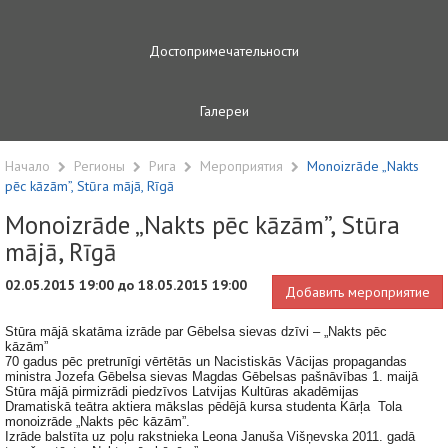
Достопримечательности
Галереи
Начало
Регионы
Рига
Мероприятия
Monoizrāde „Nakts
pēc kāzām”, Stūra mājā, Rīgā
Monoizrāde „Nakts pēc kāzām”, Stūra
mājā, Rīgā
02.05.2015 19:00 до 18.05.2015 19:00
Добавить мероприятие
Stūra mājā skatāma izrāde par Gēbelsa sievas dzīvi – „Nakts pēc
kāzām”
70 gadus pēc pretrunīgi vērtētās un Nacistiskās Vācijas propagandas
ministra Jozefa Gēbelsa sievas Magdas Gēbelsas pašnāvības 1. maijā
Stūra mājā pirmizrādi piedzīvos Latvijas Kultūras akadēmijas
Dramatiskā teātra aktiera mākslas pēdējā kursa studenta Kārļa Tola
monoizrāde „Nakts pēc kāzām”.
Izrāde balstīta uz poļu rakstnieka Leona Januša Višņevska 2011. gadā