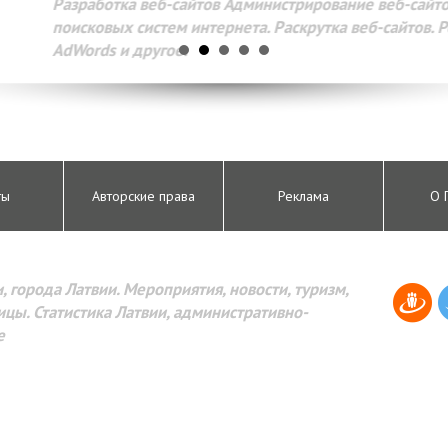
Разработка веб-сайтов Администрирование веб-сайтов. 
поисковых систем интернета. Раскрутка веб-сайтов. Рек
AdWords и другое.
ты
Авторские права
Реклама
О 
, города Латвии. Мероприятия, новости, туризм,
цы. Статистика Латвии, административно-
е