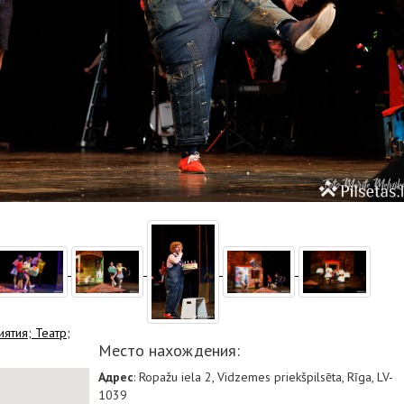
иятия;
Театр;
Место нахождения:
Адрес
: Ropažu iela 2, Vidzemes priekšpilsēta, Rīga, LV-
1039