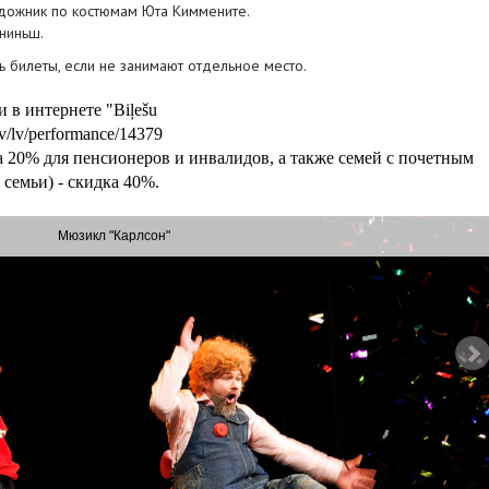
удожник по костюмам Юта Киммените.
ниньш.
 билеты, если не занимают отдельное место.
 в интернете "Biļešu
lv/lv/performance/14379
 20% для пенсионеров и инвалидов, а также семей с почетным
семьи) - скидка 40%.
Мюзикл "Карлсон"