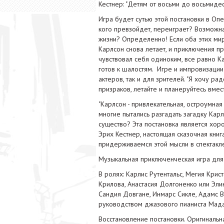
Кестнер: "Детям от восьми до восьмидеся
Игра будет сутью этой постановки в Опе
кого превзойдет, переиграет? Возможна л
жизни? Определенно! Если оба этих мира
Карлсон снова летает, и приключения п
чувствовал себя одиноким, все равно К
готов к шалостям. Игре и импровизации 
актеров, так и для зрителей. "Я хочу рад
призраков, летайте и планеруйтесь вмес
"Карлсон - привлекательная, остроумная
многие пытались разгадать загадку Карл
существо? Эта постановка является хо
Эрих Кестнер, настоящая сказочная кни
придерживаемся этой мысли в спектакле"
Музыкальная приключенческая игра для
В ролях: Карлис Рутентальс, Мегия Крис
Крилова, Анастасия Долгоненко или Элин
Сандия Довгане, Инмарс Сикле, Адамс В
руководством джазового пианиста Мада
Восстановление постановки. Оригиналь