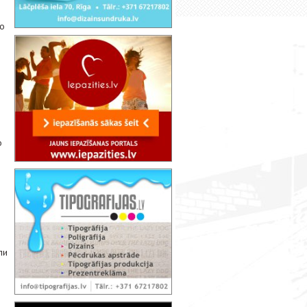
то
е
о
ли