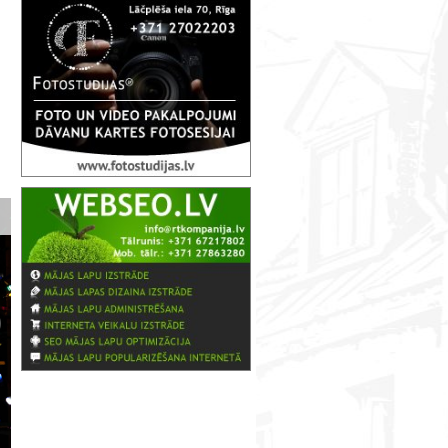
Мюзикл "Карлсон"