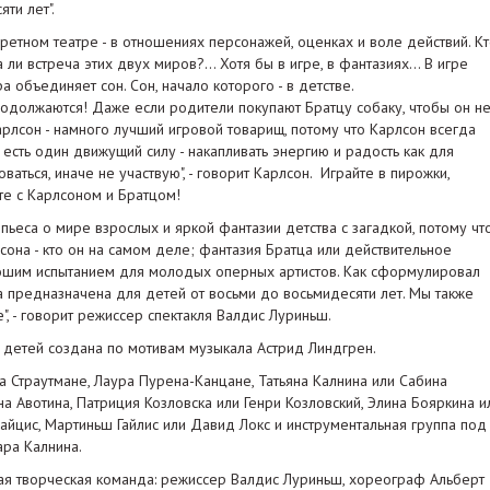
ти лет".
ретном театре - в отношениях персонажей, оценках и воле действий. К
и встреча этих двух миров?... Хотя бы в игре, в фантазиях... В игре
 объединяет сон. Сон, начало которого - в детстве.
родолжаются! Даже если родители покупают Братцу собаку, чтобы он н
арлсон - намного лучший игровой товарищ, потому что Карлсон всегда
есть один движущий силу - накапливать энергию и радость как для
оваться, иначе не участвую", - говорит Карлсон. Играйте в пирожки,
те с Карлсоном и Братцом!
 пьеса о мире взрослых и яркой фантазии детства с загадкой, потому чт
сона - кто он на самом деле; фантазия Братца или действительное
рошим испытанием для молодых оперных артистов. Как сформулировал
га предназначена для детей от восьми до восьмидесяти лет. Мы также
, - говорит режиссер спектакля Валдис Луриньш.
 детей создана по мотивам музыкала Астрид Линдгрен.
та Страутмане, Лаура Пурена-Канцане, Татьяна Калнина или Сабина
а Авотина, Патриция Козловска или Генри Козловский, Элина Бояркина и
айцис, Мартиньш Гайлис или Давид Локс и инструментальная группа под
ра Калнина.
ная творческая команда: режиссер Валдис Луриньш, хореограф Альберт