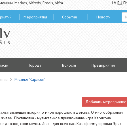
менины: Madars, Alfrēds, Fredis, Alfra
LV
RU
E
риятий
Мероприятия
Cобытия
Hовости
ласти
Городa
Волости
Предприятия
ятия
Мюзикл "Карлсон"
Добавить мероприятие
захватывающая история о мире взрослых и детства. О многообразном,
 живем. Постановка - музыкальное приключение-игра Карлсона
ое детство, свои мечты. Итак - для всех нас. Как сформулировал Эрих