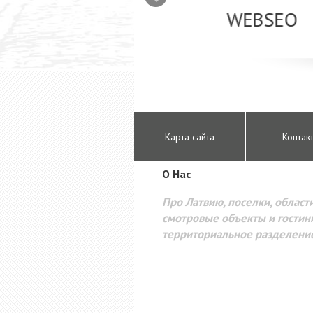
mizācija interneta
WEBSEO
etā Google AdWords
Карта сайта
Контак
O Hac
Про Латвию, поселки, области
смотровые объекты и гостини
территориальное разделени