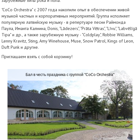
зарубежные хиты рока и попа.
"CoCo Orchestra" с 2007 года накопили опыт в обеспечении живой
музыкой частных и корпоративных мероприятий. Группа исполняет
популярную латвийскую музыку - в репертуаре песни Раймонда
Паула, Иманта Калнина, Donis, "Lādezers", "Prāta Vētras", "Līvu", "Labvēlīgā
Tipa" и др., а также зарубежную музыку - "Coldplay", Robbie Williams,
Lenny Kravitz, Sting, Amy Winehouse, Muse, Snow Patrol, Kings of Leon,
Duft Punk и другие.
Приглашаем взять с собой корзинку!
Бал в честь праздника с группой "CoCo Orchestra"