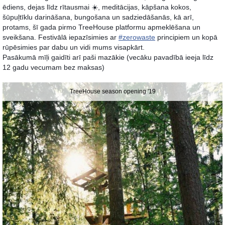
ēdiens, dejas līdz rītausmai ☀️, meditācijas, kāpšana kokos, 
šūpuļtīklu darināšana, bungošana un sadziedāšanās, kā arī, 
protams, šī gada pirmo TreeHouse platformu apmeklēšana un 
sveikšana. Festivālā iepazīsimies ar 
#zerowaste
 principiem un kopā 
rūpēsimies par dabu un vidi mums visapkārt.
Pasākumā mīļi gaidīti arī paši mazākie (vecāku pavadībā ieeja līdz 
12 gadu vecumam bez maksas)                 
TreeHouse season opening '19