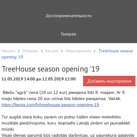
Достопримечательности
Галереи
Начало
Регионы
Кегумс
Мероприятия
TreeHouse season
opening '19
TreeHouse season opening '19
11.05.2019 14:00 до 12.05.2019 12:00
Добавить мероприятие
 Biļešu "agrā" cena (18 un 12 eur) pieejama līdz 8. maijam. Ar 9. 
maiju biļetes cena 20 eur un/vai līdz biļetes pieejamas. Vairāk: 
https://fienta.com/lv/treehouse-season-opening-19
Tur augšā starp koku zariem un putnu čalām vīsies melodisks 
muzikāls piedzīvojums, kuru  kopradīs Latvijā zināmi un jaunatklāti 
mūziķi.
Visas dienas garumā būs radošās darbnīcas, uz ugunskura gatavots 