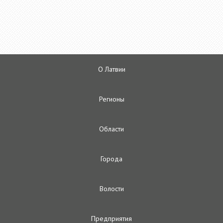
О Латвии
Регионы
Oбласти
Городa
Волости
Предприятия