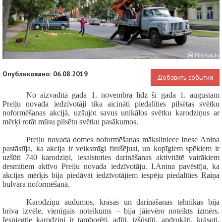
Опубликовано: 06.08.2019
Добавить cобытия
No aizvadītā gada 1. novembra līdz šī gada 1. augustam
Preiļu novada iedzīvotāji tika aicināti piedalīties pilsētas svētku
noformēšanas akcijā, uzšujot savus unikālos svētku karodziņus ar
mērķi rotāt mūsu pilsētu svētku pasākumos.
Preiļu novada domes noformēšanas māksliniece Inese Anina
pastāstīja, ka akcija ir veiksmīgi finišējusi, un kopīgiem spēkiem ir
uzšūti 740 karodziņi, iesaistoties darināšanas aktivitātē vairākiem
desmitiem aktīvo Preiļu novada iedzīvotāju. I.Anina pavēstīja, ka
akcijas mērķis bija piedāvāt iedzīvotājiem iespēju piedalīties Raiņa
bulvāra noformēšanā.
Karodziņu audumos, krāsās un darināšanas tehnikās bija
brīva izvēle, vienīgais noteikums – bija jāievēro noteikts izmērs.
Iesniegtie karodziņi ir tamborēti, adīti, izšūstīti, apdrukāti, krāsoti,