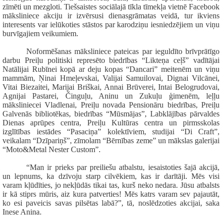
zīmēti un mezgloti. Tiešsaistes sociālajā tīkla tīmekļa vietnē Facebook
māksliniece akciju ir izvērsusi dienasgrāmatas veidā, tur ikviens
interesents var ielūkoties stāstos par karodziņu iesniedzējiem un viņu
burvīgajiem veikumiem.
Noformēšanas māksliniece pateicas par ieguldīto brīvprātīgo
darbu Preiļu politiski represēto biedrības “Likteņa ceļš” vadītājai
Natālijai Rubīnei kopā ar deju kopas “Dancari” meitenēm un viņu
mammām, Ņinai Hmeļevskai, Valijai Samuilovai, Dignai Vilcānei,
Vitai Biezaitei, Marijai Briškai, Annai Brūverei, Intai Belogrudovai,
Agnijai Pastarei, Činguļu, Aninu un Zukuļu ģimenēm, leļļu
māksliniecei Vladlenai, Preiļu novada Pensionāru biedrības, Preiļu
Galvenās bibliotēkas, biedrības “Mūsmājas”, Labklājības pārvaldes
Dienas aprūpes centra, Preiļu Kultūras centra un pirmsskolas
izglītības iestādes “Pasaciņa” kolektīviem, studijai “Di Craft”,
veikalam “Dzīpariņš”, zīmolam “Bērnības zeme” un mākslas galerijai
“Moto&Metal Nester Custom”.
“Man ir prieks par preiliešu atbalstu, iesaistoties šajā akcijā,
un lepnums, ka dzīvoju starp cilvēkiem, kas ir darītāji. Mēs visi
varam kļūdīties, jo nekļūdās tikai tas, kurš neko nedara. Jūsu atbalsts
ir kā stiprs mūris, aiz kura patverties! Mēs katrs varam sev pajautāt,
ko esi paveicis savas pilsētas labā?”, tā, noslēdzoties akcijai, saka
Inese Anina.