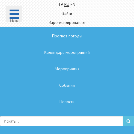
LV
RU
EN
Зайти
Mеню
Зарегистрироваться
Прогноз погоды
Календарь мероприятий
Мероприятия
Cобытия
Hовости