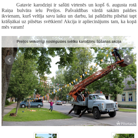
Gatavie karodziņi ir sašūti virtenēs un kopš 6. augusta rotā
Raiņa bulvāra ielu Preiļos. Pašvaldības vārdā sakām paldies
ikvienam, kurš veltīja savu laiku un darbu, lai palīdzētu pilsētai tapt
krāšņākai uz pilsētas svētkiem! Akcija ir apliecinājums tam, ka kopā
mēs varam!
Preiļos veiksmīgi noslēgusies svētku karodziņu šūšanas akcija