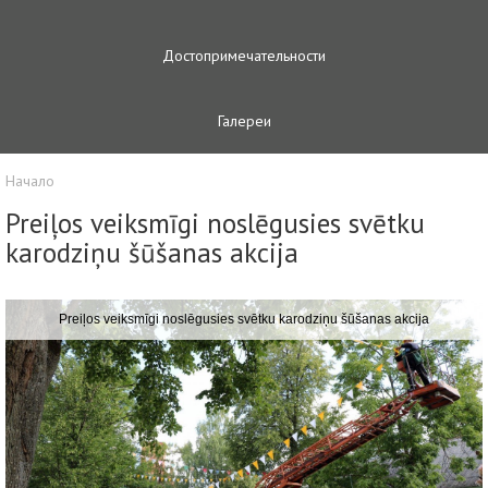
Достопримечательности
Галереи
Начало
Preiļos veiksmīgi noslēgusies svētku
karodziņu šūšanas akcija
Preiļos veiksmīgi noslēgusies svētku karodziņu šūšanas akcija