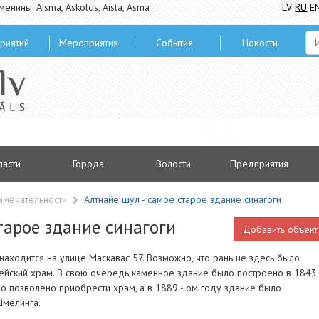
менины: Aisma, Askolds, Aista, Asma
LV
RU
E
риятий
Мероприятия
Cобытия
Hовости
ласти
Городa
Волости
Предприятия
имечательности
Алтнайе шул - самое старое здание синагоги
тарое здание синагоги
Добавить объект
находится на улице Маскавас 57. Возможно, что раньше здесь было
ейский храм. В свою очередь каменное здание было построено в 1843 
ло позволено приобрести храм, а в 1889 - ом году здание было
Шмелинга.