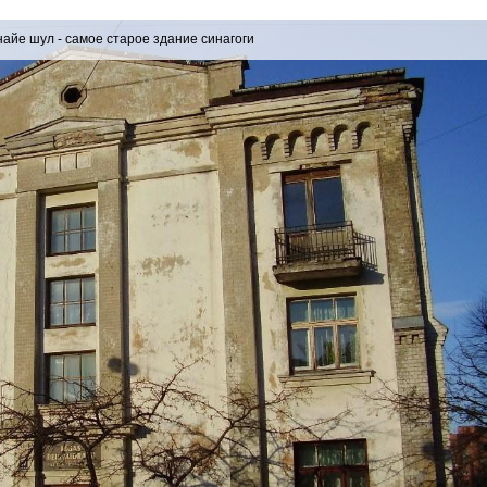
айе шул - самое старое здание синагоги