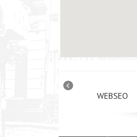
mizācija interneta
WEBSEO
etā Google AdWords