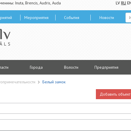
менины: Inuta, Brencis, Audris, Auda
LV
RU
E
риятий
Мероприятия
Cобытия
Hовости
ласти
Городa
Волости
Предприятия
топримечательности
Белый замок
Добавить объект