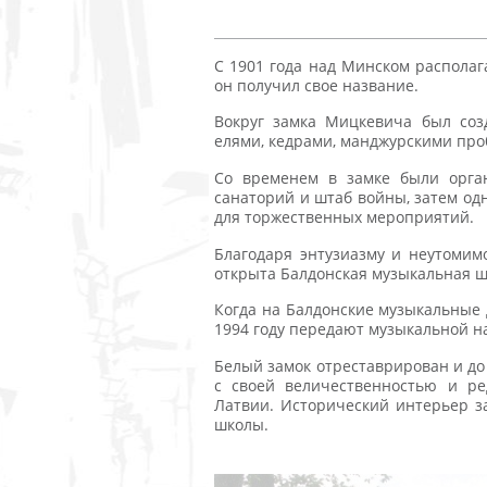
C 1901 года над Минском располага
он получил свое название.
Вокруг замка Мицкевича был соз
елями, кедрами, манджурскими пр
Со временем в замке были орган
санаторий и штаб войны, затем одн
для торжественных мероприятий.
Благодаря энтузиазму и неутомим
открыта Балдонская музыкальная шк
Когда на Балдонские музыкальные 
1994 году передают музыкальной н
Белый замок отреставрирован и до
с своей величественностью и р
Латвии. Исторический интерьер з
школы.