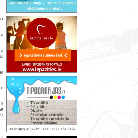
ак
ми
ый
ал
ла
 в
ый
ов
жд