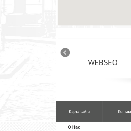
mizācija interneta
WEBSEO
etā Google AdWords
Карта сайта
Контак
O Hac