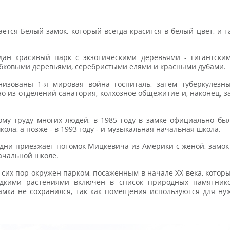
ется Белый замок, который всегда красится в белый цвет, и т
дан красивый парк с экзотическими деревьями - гигантски
обковыми деревьями, серебристыми елями и красными дубами.
изованы 1-я мировая война госпиталь, затем туберкулезн
о из отделений санатория, колхозное общежитие и, наконец, з
ому труду многих людей, в 1985 году в замке официально бы
ола, а позже - в 1993 году - и музыкальная начальная школа.
дни приезжает потомок Мицкевича из Америки с женой, замок
ачальной школе.
 сих пор окружен парком, посаженным в начале XX века, котор
едкими растениями включен в список природных памятник
амка не сохранился, так как помещения используются для ну