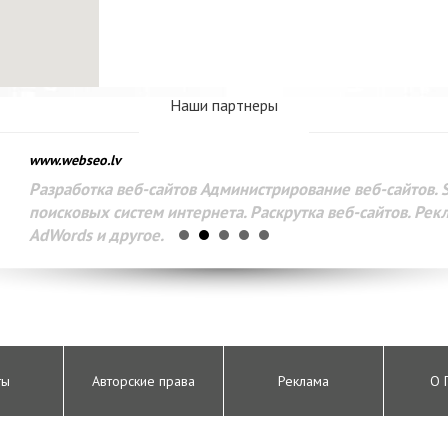
Наши партнеры
www.webseo.lv
Разработка веб-сайтов Администрирование веб-сайтов. 
поисковых систем интернета. Раскрутка веб-сайтов. Рек
AdWords и другое.
ты
Авторские права
Реклама
О 