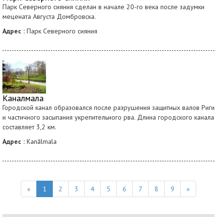
Парк Северного сияния сделан в начале 20-го века после задумки
мецената Августа Домбровска.
Адрес :
Парк Северного сияния
Каналмала
Городской канал образовался после разрушения защитных валов Риги
и частичного засыпания укрепительного рва. Длина городского канала
составляет 3,2 км.
Адрес :
Kanālmala
«
1
2
3
4
5
6
7
8
9
»