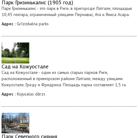
Парк Гризинькалнс (1905 год)
Парк Гризинькалнс - это парк в Риге, в пригороде Латгале, площадью
10,45 гектара, ограниченный улицами Пернавас, Ата и Яниса Асара.
Адрес :
Grīziņkalna parks
Сад на Кожуостале
Сад на Кожуостале - один из самых старых парков Риги,
расположенный в приморском районе Латгале, между улицами
Кожуостале, Греду и Фридриха. Площадь парка составляет 1,5 га.
Адрес :
Kojusalas dārzs
Парк Северного сияния