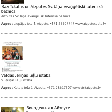
Baznīckalns un Aizputes Sv. Jāņa evaņģēliski luteriskā
baznīca
Aizputes Sv. Jāņa evaņģēliski luteriskā baznīca
Адрес :
Liepājas iela 3, Aizpute, +371 25907747 www.aizputesaeld.lv
Valdas Jēriņas leļļu istaba
V. Jēriņas leļļu istaba
Адрес :
Katoļu iela 1, Aizpute, +371 28617307 www.visitaizpute.lv
Винодельня в Айзпуте