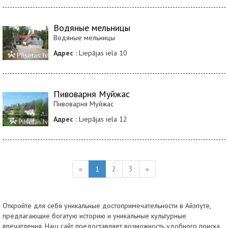
Водяные мельницы
Водяные мельницы
Адрес :
Liepājas iela 10
Пивоварня Муйжас
Пивоварня Муйжас
Адрес :
Liepājas iela 12
«
1
2
3
»
Откройте для себя уникальные достопримечательности в Айзпуте,
предлагающие богатую историю и уникальные культурные
впечатления. Наш сайт предоставляет возможность удобного поиска