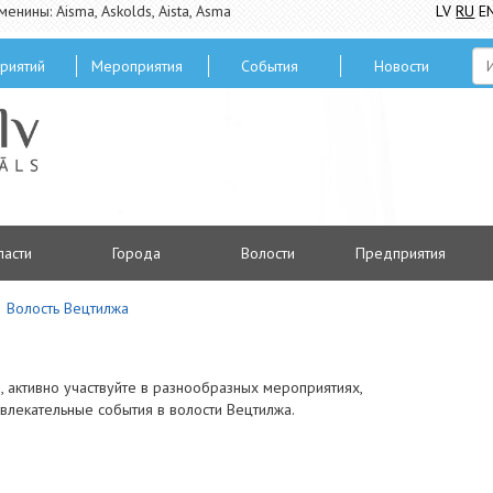
менины: Aisma, Askolds, Aista, Asma
LV
RU
E
риятий
Мероприятия
Cобытия
Hовости
ласти
Городa
Волости
Предприятия
Волость Вецтилжа
 активно участвуйте в разнообразных мероприятиях,
влекательные события в волости Вецтилжа.