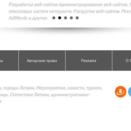
Разработка веб-сайтов Администрирование веб-сайтов. 
поисковых систем интернета. Раскрутка веб-сайтов. Рек
AdWords и другое.
ты
Авторские права
Реклама
О 
, города Латвии. Мероприятия, новости, туризм,
цы. Статистика Латвии, административно-
е