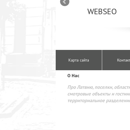
mizācija interneta
WEBSEO
etā Google AdWords
Карта сайта
Контак
O Hac
Про Латвию, поселки, области
смотровые объекты и гостини
территориальное разделени