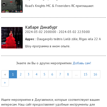
Road’s Knights MC & Freeriders RC приглашают.
Кабаре Динабург
2024-03-02 20:00:00 - 2024-03-02 22:30:00
Адрес :
Daugavpils teātris Lielā zāle, Rīgas iela 22 A
Шоу-программа в ином опыте.
Знаете ли Вы о других мероприятиях
Добавь сам!
«
1
2
3
4
5
6
7
8
...
15
16
»
Ищите мероприятия в Даугавпилсе, которые соответствуют вашим
интересам. Наш сайт предоставляет удобные инструменты для