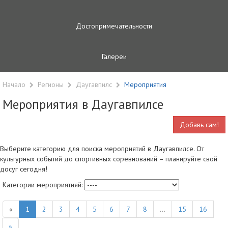
Достопримечательности
Галереи
Начало
Регионы
Даугавпилс
Мероприятия
Мероприятия в Даугавпилсе
Добавь сам!
Выберите категорию для поиска мероприятий в Даугавпилсе. От
культурных событий до спортивных соревнований – планируйте свой
досуг сегодня!
Категории мероприятияй:
«
1
2
3
4
5
6
7
8
...
15
16
»