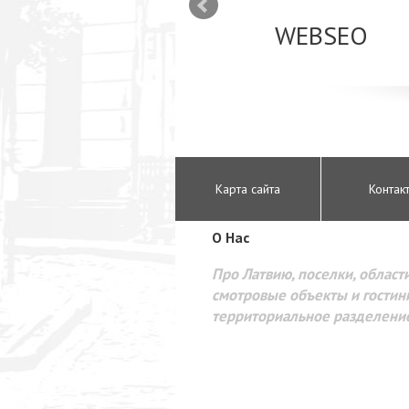
mizācija interneta
WEBSEO
etā Google AdWords
Карта сайта
Контак
O Hac
Про Латвию, поселки, области
смотровые объекты и гостини
территориальное разделени