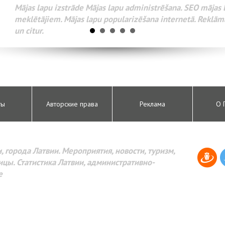
Разработка веб-сайтов Администрирование веб-сайтов. 
поисковых систем интернета. Раскрутка веб-сайтов. Рек
AdWords и другое.
ты
Авторские права
Реклама
О 
, города Латвии. Мероприятия, новости, туризм,
цы. Статистика Латвии, административно-
е