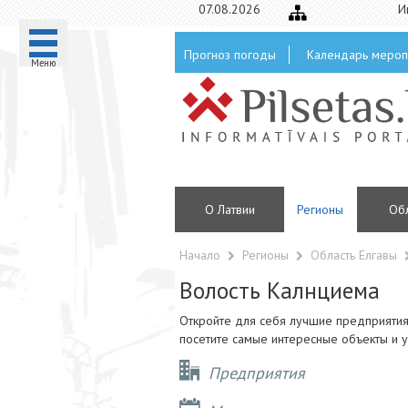
07.08.2026
И
Прогноз погоды
Календарь мероп
Mеню
О Латвии
Регионы
Oб
Начало
Регионы
Область Елгавы
Волость Калнциема
Откройте для себя лучшие предприятия,
посетите самые интересные объекты и у
Предприятия