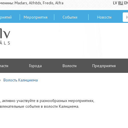
менины: Madars, Alfrēds, Fredis, Alfra
LV
RU
E
риятий
Мероприятия
Cобытия
Hовости
ласти
Городa
Волости
Предприятия
Волость Калнциема
 активно участвуйте в разнообразных мероприятиях,
влекательные события в волости Калнциема.