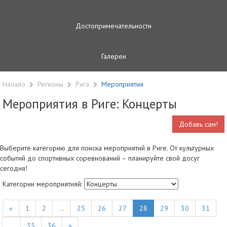
Достопримечательности
Галереи
Начало
Регионы
Рига
Мероприятия
Мероприятия в Риге: Концерты
Добавь сам!
Выберите категорию для поиска мероприятий в Риге. От культурных
событий до спортивных соревнований – планируйте свой досуг
сегодня!
Категории мероприятияй:
«
1
2
...
25
26
27
28
29
30
31
...
35
36
»