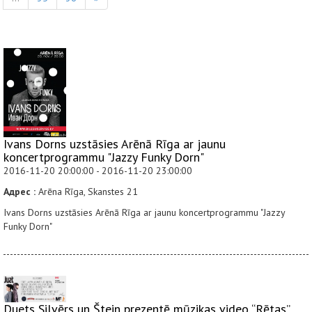
Ivans Dorns uzstāsies Arēnā Rīga ar jaunu
koncertprogrammu "Jazzy Funky Dorn"
2016-11-20 20:00:00 - 2016-11-20 23:00:00
Адрес :
Arēna Rīga, Skanstes 21
Ivans Dorns uzstāsies Arēnā Rīga ar jaunu koncertprogrammu "Jazzy
Funky Dorn"
Duets Silvērs un Štein prezentē mūzikas video “Rētas”