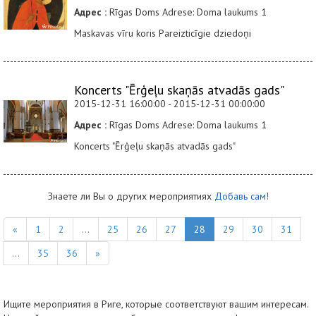
Адрес :
Rīgas Doms Adrese: Doma laukums 1
Maskavas vīru koris Pareizticīgie dziedoņi
Koncerts "Ērģeļu skaņās atvadās gads"
2015-12-31 16:00:00 - 2015-12-31 00:00:00
Адрес :
Rīgas Doms Adrese: Doma laukums 1
Koncerts "Ērģeļu skaņās atvadās gads"
Знаете ли Вы о других мероприятиях
Добавь сам!
«
1
2
...
25
26
27
28
29
30
31
...
35
36
»
Ищите мероприятия в Риге, которые соответствуют вашим интересам.