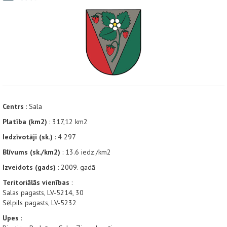
Centrs
: Sala
Platība (km2)
: 317,12 km2
Iedzīvotāji (sk.)
: 4 297
Blīvums (sk./km2)
: 13.6 iedz./km2
Izveidots (gads)
: 2009. gadā
Teritoriālās vienības
:
Salas pagasts, LV-5214, 30
Sēlpils pagasts, LV-5232
Upes
: