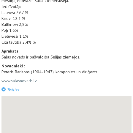
Piestiņa, Podvāze, Saka, Ziemelsusēja.
Iedzīvotāji:
Latvieši 79.7 %
Krievi 12.3 %
Baltkrievi 2,8%
Poļi 1,6%
Lietuvieši 1,1%
Cita tautība 2.4% %
Apraksts
:
Salas novads ir pašvaldība Sēlijas ziemeļos.
Novadnieki
:
Pēteris Barisons (1904-1947), komponists un diriģents.
www.salasnovads.lv
Twitter